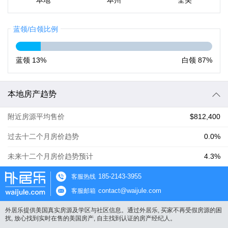
本地
本州
全美
蓝领/白领比例
蓝领
13%
白领
87%
本地房产趋势
附近房源平均售价
$812,400
过去十二个月房价趋势
0.0%
未来十二个月房价趋势预计
4.3%
185-2143-3955
客服热线
contact@waijule.com
客服邮箱
外居乐提供美国真实房源及学区与社区信息。通过外居乐, 买家不再受假房源的困
扰, 放心找到实时在售的美国房产, 自主找到认证的房产经纪人。