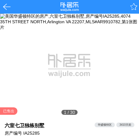
已售出
1
/
30
六室七卫独栋别墅
华盛顿特区
3410天前
房产编号
IA25285