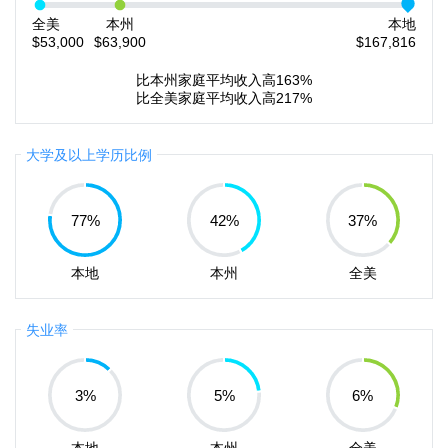
全美
本州
本地
$53,000
$63,900
$167,816
比本州家庭平均收入高163%
比全美家庭平均收入高217%
大学及以上学历比例
77
%
42
%
37
%
本地
本州
全美
失业率
3
%
5
%
6
%