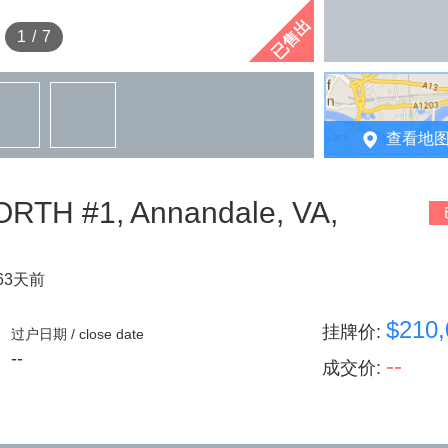
已售出
1
/
7
查看地
TH #1, Annandale, VA,
63天前
$210,
挂牌价
:
过户日期 / close date
--
--
成交价
: