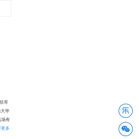
包括哥
为大华
机场有
里根
解更多
系统，