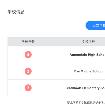
服务范围包括特区及马里
学校信息
亚历山特里亚市，目前共
与各国驻美国大使馆的所
在地，还拥有为数众多的
公立学
于政治中心的“庇护”，
府受经济萧条的影响相对
学校评分
学校名称
裕、财富富高度集中的地区
唐人街并不是华人集聚的区
4
Annandale High Scho
疗，生物科技中心。美国国
（WRAIR），国家标准
华盛顿特区的高等教育学府有美利
3
Poe Middle School
hington University）
niversity）,哥伦比亚特区大
3
Braddock Elementary Sc
于温热带湿润气候，四季
度高，常见雷雨天气，春
以上学校和学区信息仅供参考,