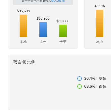
80.56%
高于全美平均家庭收入
48.9%
$95,698
$63,900
$53,000
本地
本州
全美
本地
蓝白领比例
36.4%
蓝领
63.6%
白领