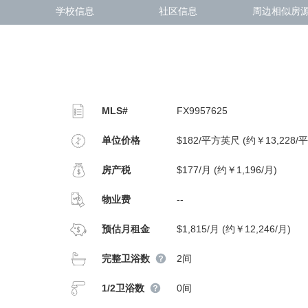
学校信息
社区信息
周边相似房
MLS#
FX9957625
单位价格
$182/平方英尺 (约￥13,228/
房产税
$177/月 (约￥1,196/月)
物业费
--
预估月租金
$1,815/月 (约￥12,246/月)
完整卫浴数
2间
1/2卫浴数
0间