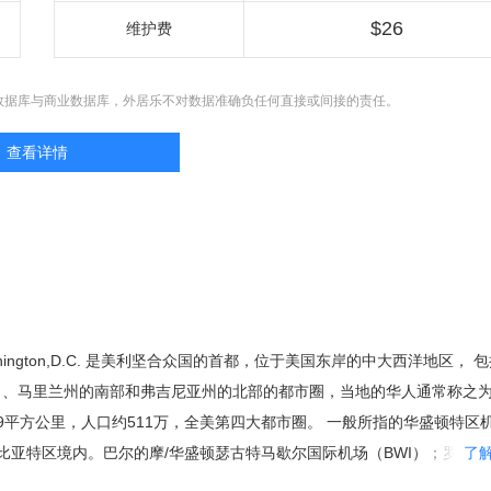
$26
维护费
数据库与商业数据库，外居乐不对数据准确负任何直接或间接的责任。
查看详情
ington,D.C. 是美利坚合众国的首都，位于美国东岸的中大西洋地区， 
）、马里兰州的南部和弗吉尼亚州的北部的都市圈，当地的华人通常称之
.9平方公里，人口约511万，全美第四大都市圈。 一般所指的华盛顿特区
比亚特区境内。巴尔的摩/华盛顿瑟古特马歇尔国际机场（BWI）；罗纳特
了
），华盛顿杜勒斯国际机场（IAD）。华盛顿的地铁是全美第二繁忙的地铁