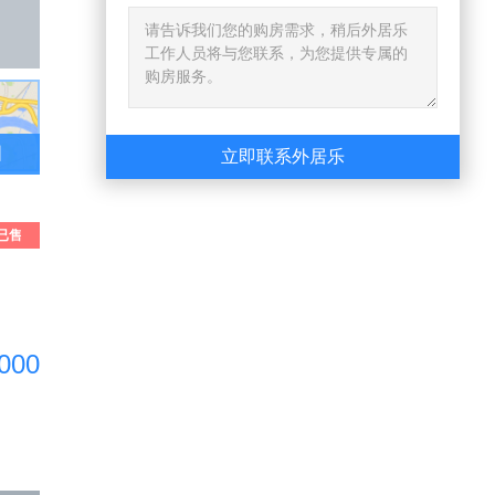
图
立即联系外居乐
已售
出
000