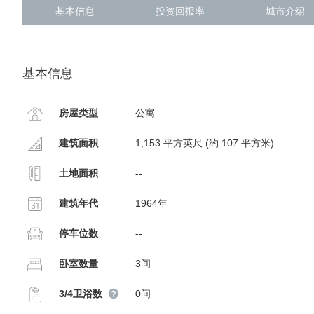
基本信息
投资回报率
城市介绍
基本信息
房屋类型
公寓
建筑面积
1,153 平方英尺 (约 107 平方米)
土地面积
--
建筑年代
1964年
停车位数
--
卧室数量
3间
3/4卫浴数
0间