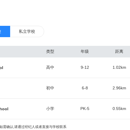
兰州的乔治王子郡，蒙特马利郡，及维吉尼亚州的费尔法克斯郡，阿林顿
有红，橙，蓝，绿，黄，银六条线路。 华盛顿特区是大多数美国联邦政
在地，也是世界银行、国际货币基金组织、美洲国家组织等国际组织总部
博物馆与文化史迹。 华盛顿特区是由美国国会直接管辖的特别行政区域
校
私立学校
美国联邦政府的运作几乎不受大经济萧条的影响，所以同美国其他地区相比
很小，也因此能一直维持着较低的失业率和较高的就业增长率。作为美国
类型
年级
距离
，该地区2015年的人均生产总值为181,185美元，冠绝全美。 华盛顿
域，而马里兰州的蒙郡Rockville 是大华府地区名副其实的华人中心，
高中
9-12
1.02
km
ol
立卫生研究院（NIH）， 食品药品管理局（FDA），沃尔特·里德陆军
技术研究所（NIST）等数十个联邦机构和超过350个生物技术公司都坐落
坚大学（American University），乔治华盛顿大学（The George
初中
6-8
2.96
km
,乔治城大学（Georgetown University）,约翰霍普金斯大学（The Johns Hopki
学（University of the District of Columbia）等等。 华盛顿特区有 该
小学
PK-5
0.55
km
hool
分明，冬冷夏热，代表美国大西洋岸地区内地气候，夏天炎热潮湿，7-8
秋季节相对干燥，冬季冷凉，微潮，每年冬季平均降雪为37cm。
如需确认,请通过经纪人或者直接与学校联系