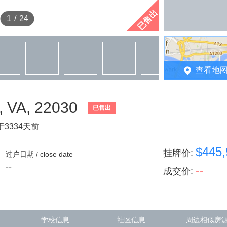
已售出
1
/
24
查看地
 VA, 22030
已售出
3334天前
$445,
挂牌价
:
过户日期 / close date
--
--
成交价
:
学校信息
社区信息
周边相似房