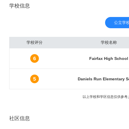
学校信息
亚历山特里亚市，目前共
与各国驻美国大使馆的所
在地，还拥有为数众多的
公立学
于政治中心的“庇护”，
府受经济萧条的影响相对
学校评分
学校名称
裕、财富富高度集中的地区
唐人街并不是华人集聚的区
6
Fairfax High School
疗，生物科技中心。美国国
（WRAIR），国家标准
华盛顿特区的高等教育学府有美利
5
Daniels Run Elementary S
hington University）
niversity）,哥伦比亚特区大
以上学校和学区信息仅供参考,
于温热带湿润气候，四季
度高，常见雷雨天气，春
社区信息