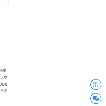
包括哥
为大华
机场有
里根
解更多
系统，
郡，