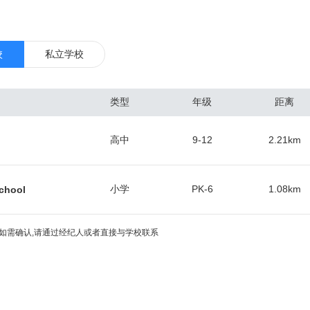
有红，橙，蓝，绿，黄，银六条线路。 华盛顿特区是大多数美国联邦政
在地，也是世界银行、国际货币基金组织、美洲国家组织等国际组织总部
博物馆与文化史迹。 华盛顿特区是由美国国会直接管辖的特别行政区域
校
私立学校
美国联邦政府的运作几乎不受大经济萧条的影响，所以同美国其他地区相比
很小，也因此能一直维持着较低的失业率和较高的就业增长率。作为美国
类型
年级
距离
，该地区2015年的人均生产总值为181,185美元，冠绝全美。 华盛顿
域，而马里兰州的蒙郡Rockville 是大华府地区名副其实的华人中心，
高中
9-12
2.21
km
立卫生研究院（NIH）， 食品药品管理局（FDA），沃尔特·里德陆军
技术研究所（NIST）等数十个联邦机构和超过350个生物技术公司都坐落
坚大学（American University），乔治华盛顿大学（The George
小学
PK-6
1.08
km
chool
,乔治城大学（Georgetown University）,约翰霍普金斯大学（The Johns Hopki
学（University of the District of Columbia）等等。 华盛顿特区有 该
如需确认,请通过经纪人或者直接与学校联系
分明，冬冷夏热，代表美国大西洋岸地区内地气候，夏天炎热潮湿，7-8
秋季节相对干燥，冬季冷凉，微潮，每年冬季平均降雪为37cm。