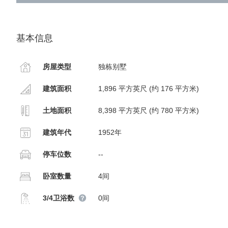
基本信息
房屋类型
独栋别墅
建筑面积
1,896 平方英尺 (约 176 平方米)
土地面积
8,398 平方英尺 (约 780 平方米)
建筑年代
1952年
停车位数
--
卧室数量
4间
3/4卫浴数
0间