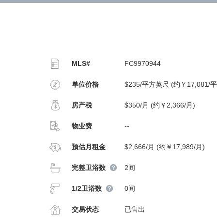
MLS#
FC9970944
单位价格
$235/平方英尺 (约￥17,081/
房产税
$350/月 (约￥2,366/月)
物业费
--
预估月租金
$2,666/月 (约￥17,989/月)
完整卫浴数
2间
1/2卫浴数
0间
交易状态
已售出