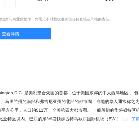
数据库与商业数据库，外居乐不对数据准确负任何直接或间接的责任。
查看详情
ington,D.C. 是美利坚合众国的首都，位于美国东岸的中大西洋地区， 
）、马里兰州的南部和弗吉尼亚州的北部的都市圈，当地的华人通常称之
.9平方公里，人口约511万，全美第四大都市圈。 一般所指的华盛顿特区
比亚特区境内。巴尔的摩/华盛顿瑟古特马歇尔国际机场（BWI）；罗纳特
了
），华盛顿杜勒斯国际机场（IAD）。华盛顿的地铁是全美第二繁忙的地铁
兰州的乔治王子郡，蒙特马利郡，及维吉尼亚州的费尔法克斯郡，阿林顿