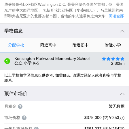
华盛顿哥伦比亚特区Washington,D.C. 是美利坚合众国的首都，位于美国
东岸的中大西洋地区， 包括哥伦比亚特区（华盛顿DC）、马里兰州的南
部和弗吉尼亚州的北部的都市圈，当地的华人通常称之为大华...
阅读全部
学校信息
分配学校
附近高中
附近初中
附近小学
Kensington Parkwood Elementary School
9
公立 小学
K-5
2.80
km
以上学校和学区信息仅供参考, 如需确认, 请通过经纪人或者直接与学校
联系。
预估市场价
月租金
暂无数据
市场价格
$375,000 (约￥253万)
一年后市场价格
$391,237 (约￥264万)