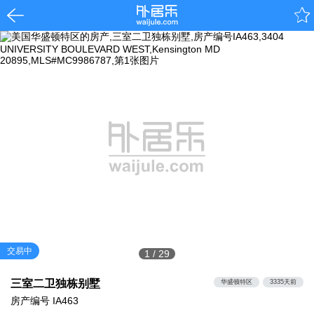
交易中
1
/
29
三室二卫独栋别墅
华盛顿特区
3335天前
房产编号
IA463