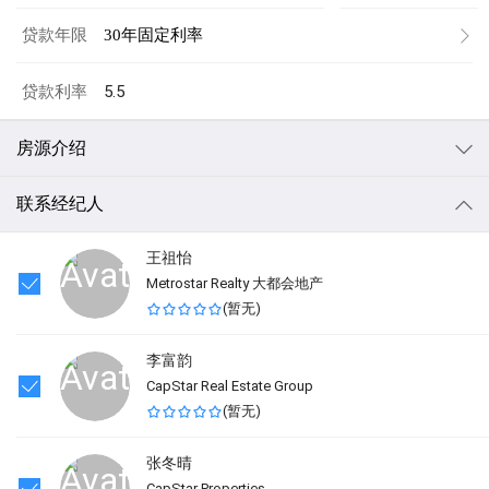
贷款年限
30年固定利率
贷款利率
房源介绍
Nicely updated Bungalow in Kensington! Newly finished hardwood
floors on main level and upstairs bedrooms rooms, separate dining
联系经纪人
room, partially finished basement with walkout to large back yard.
Close to park and Marc train station. This home has off street parking
for two cars. Shown by appointment only. HMS Home Warranty
王祖怡
Included
Metrostar Realty 大都会地产
Listing Agent Info
(
暂无
)
李富韵
CapStar ​Real Estate Group ​
(
暂无
)
张冬晴
CapStar Properties