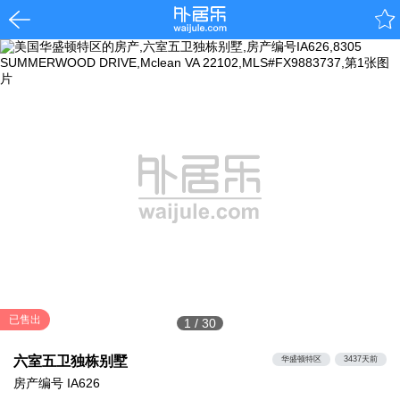
已售出
1
/
30
六室五卫独栋别墅
华盛顿特区
3437天前
房产编号
IA626