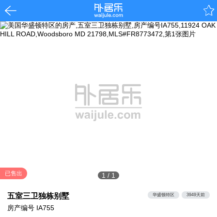
已售出
1
/
1
五室三卫独栋别墅
华盛顿特区
3949天前
房产编号
IA755