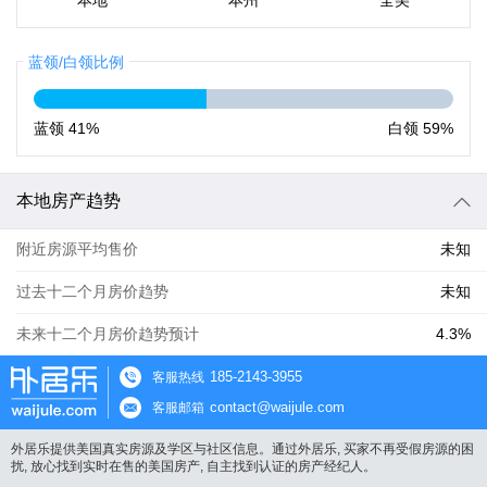
本地
本州
全美
蓝领/白领比例
蓝领
41%
白领
59%
本地房产趋势
附近房源平均售价
未知
过去十二个月房价趋势
未知
未来十二个月房价趋势预计
4.3%
185-2143-3955
客服热线
contact@waijule.com
客服邮箱
外居乐提供美国真实房源及学区与社区信息。通过外居乐, 买家不再受假房源的困
扰, 放心找到实时在售的美国房产, 自主找到认证的房产经纪人。