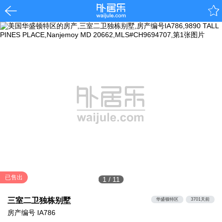
已售出
1
/
11
三室二卫独栋别墅
华盛顿特区
3701天前
房产编号
IA786