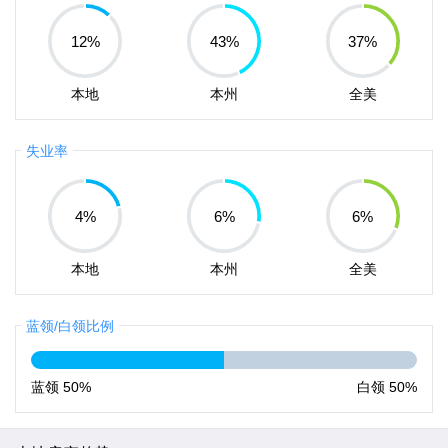
12
%
43
%
37
%
本地
本州
全美
失业率
4
%
6
%
6
%
本地
本州
全美
蓝领/白领比例
蓝领
50%
白领
50%