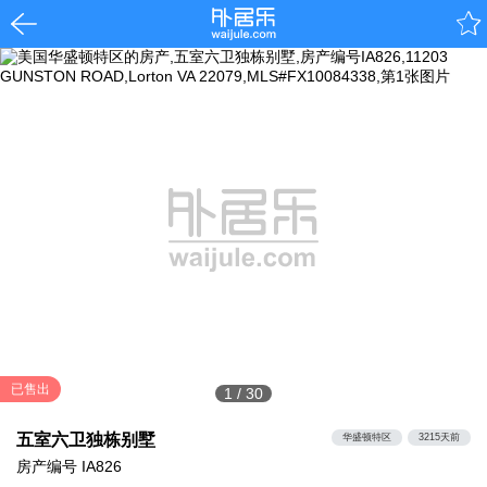
已售出
1
/
30
五室六卫独栋别墅
华盛顿特区
3215天前
房产编号
IA826