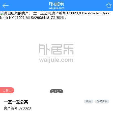
已售出
1
/
17
一室一卫公寓
纽约
3483天前
房产编号
J70023