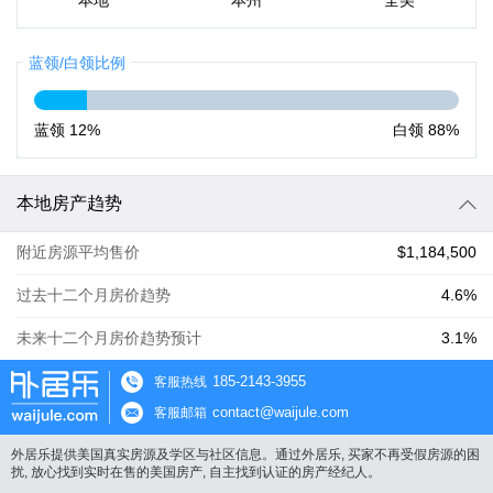
本地
本州
全美
蓝领/白领比例
蓝领
12%
白领
88%
本地房产趋势
附近房源平均售价
$1,184,500
过去十二个月房价趋势
4.6%
未来十二个月房价趋势预计
3.1%
185-2143-3955
客服热线
contact@waijule.com
客服邮箱
外居乐提供美国真实房源及学区与社区信息。通过外居乐, 买家不再受假房源的困
扰, 放心找到实时在售的美国房产, 自主找到认证的房产经纪人。