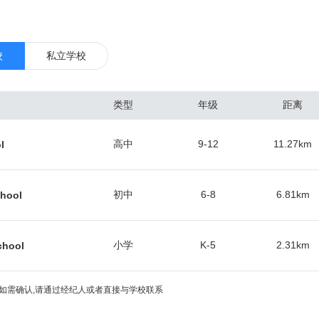
0万，其中包括3600万的境外游客。因此，奥兰多国际机场（市区东南）
兰多是著名的国际旅游中心，也是全美最繁忙的会展和会议举办地之一，
境，成就一年52星期不间断的租赁周期。 总体来看，奥兰多作为一个二线
校
私立学校
最好的房子，集中在奥维耶多（东北）、医疗城（东南）和主题公园区（
交易最频繁，涨幅较快的区域。根据当地房产中介协会的数据，佛罗里达
类型
年级
距离
人的青睐，人数最多的是加拿大人占到总人数的30%，他们热爱佛州的阳
英国、委内瑞拉、巴西、阿根廷和德国的投资人。中国投资人在佛州买房
高中
9-12
11.27
km
l
经达到总人数的5.7%。选择的房产多数是独栋别墅和联排别墅，用于出租
的房屋中位数挂牌价为17.9万美元，年涨幅2.9%，中位数成交价18.6
。近几年来，很多嗅觉敏锐的华人买家纷纷入场，保守估计生活在奥兰多的华
初中
6-8
6.81
km
chool
小学
K-5
2.31
km
chool
如需确认,请通过经纪人或者直接与学校联系