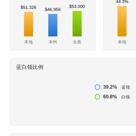
44.3%
$53,000
$51,326
$46,956
本地
本州
全美
本地
蓝白领比例
39.2%
蓝领
60.8%
白领