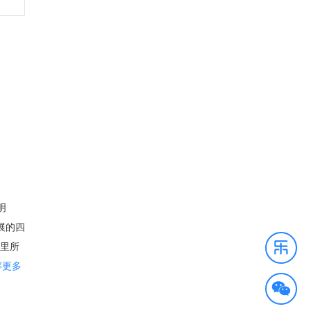
明
展的四
这里所
佛州
解更多
心无疑
来到这