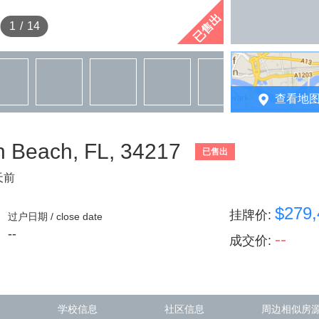
已售出
1
/
14
查看地
 Beach, FL, 34217
已售出
天前
$279,
挂牌价
:
过户日期 / close date
--
--
成交价
:
学校信息
社区信息
周边相似房