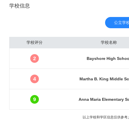
学校信息
里的海内外游客达到510
国最繁忙的机场之一。奥
吸引着8000多万游客入
公立学
房价并不昂贵。城市圈内
南）。这些区域同时也是
学校评分
学校名称
房产受到了海外各国投资
温暖的冬季。接着是来自
2
Bayshore High Schoo
数近5年快速地增加，已
报。最新数据显示，奥兰多
元，年涨幅达31.9%
4
Martha B. King Middle S
5万人以上
9
Anna Maria Elementary S
以上学校和学区信息仅供参考,