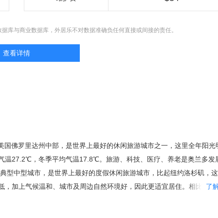
数据库与商业数据库，外居乐不对数据准确负任何直接或间接的责任。
查看详情
，位于美国佛罗里达州中部，是世界上最好的休闲旅游城市之一，这里全年阳光
温27.2℃，冬季平均气温17.8℃。旅游、科技、医疗、养老是奥兰多发
是典型中型城市，是世界上最好的度假休闲旅游城市，比起纽约洛杉矶，
低，加上气候温和、城市及周边自然环境好，因此更适宜居住。相比同在
了
么密集，治安更有保障，房价合理，具有更大的投资价值。 都市圈的核
要的居民区都在郊区，因此市区常住人口仅仅只有238,300人。而每年