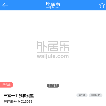
已售出
1
/
12
三室一卫独栋别墅
奥兰多
3300天前
房产编号
MC13079