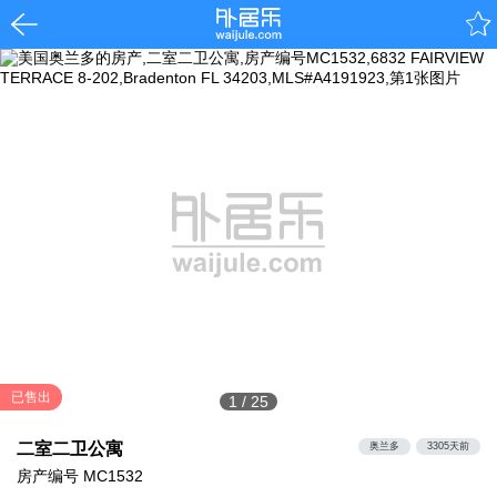
已售出
1
/
25
二室二卫公寓
奥兰多
3305天前
房产编号
MC1532