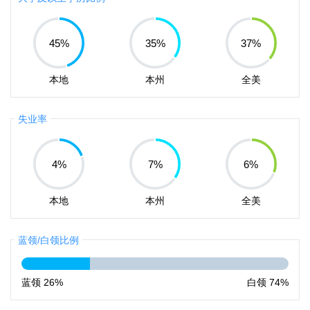
45
%
35
%
37
%
本地
本州
全美
失业率
4
%
7
%
6
%
本地
本州
全美
蓝领/白领比例
蓝领
26%
白领
74%