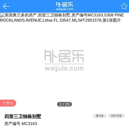
已售出
1
/
25
四室三卫独栋别墅
奥兰多
3267天前
房产编号
MC3163