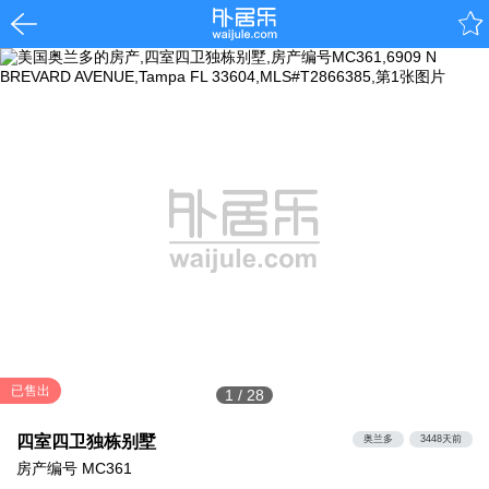
已售出
1
/
28
四室四卫独栋别墅
奥兰多
3448天前
房产编号
MC361