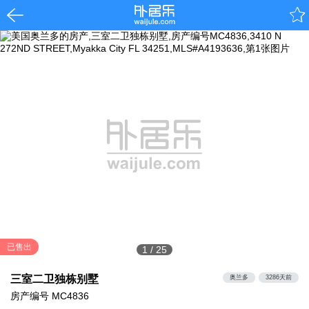
已售出
1
/
25
三室二卫独栋别墅
奥兰多
3286天前
房产编号
MC4836