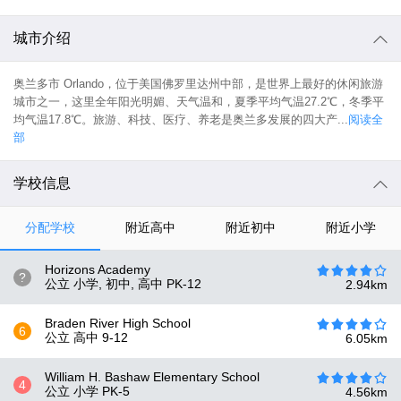
城市介绍
奥兰多市 Orlando，位于美国佛罗里达州中部，是世界上最好的休闲旅游
城市之一，这里全年阳光明媚、天气温和，夏季平均气温27.2℃，冬季平
均气温17.8℃。旅游、科技、医疗、养老是奥兰多发展的四大产...
阅读全
部
学校信息
分配学校
附近高中
附近初中
附近小学
Horizons Academy
?
公立 小学, 初中, 高中
PK-12
2.94
km
Braden River High School
6
公立 高中
9-12
6.05
km
William H. Bashaw Elementary School
4
公立 小学
PK-5
4.56
km