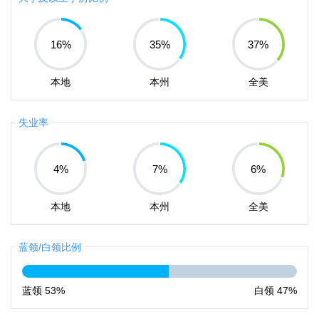
16
%
35
%
37
%
本地
本州
全美
失业率
4
%
7
%
6
%
本地
本州
全美
蓝领/白领比例
蓝领
53%
白领
47%