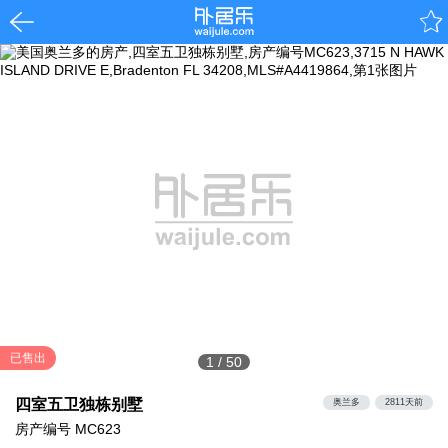
已售出
1
/
50
四室五卫独栋别墅
奥兰多
2811天前
房产编号
MC623