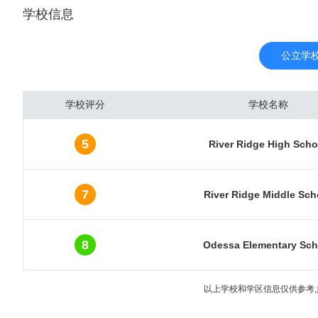
学校信息
里的海内外游客达到510
国最繁忙的机场之一。奥
吸引着8000多万游客入
公立学
房价并不昂贵。城市圈内
南）。这些区域同时也是
学校评分
学校名称
房产受到了海外各国投资
温暖的冬季。接着是来自
5
River Ridge High Scho
数近5年快速地增加，已
报。最新数据显示，奥兰多
元，年涨幅达31.9%
7
River Ridge Middle Sch
5万人以上
8
Odessa Elementary Sch
以上学校和学区信息仅供参考,