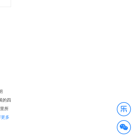
明
展的四
这里所
佛州
解更多
心无疑
来到这