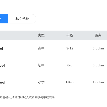
0万，其中包括3600万的境外游客。因此，奥兰多国际机场（市区东南）
兰多是著名的国际旅游中心，也是全美最繁忙的会展和会议举办地之一，
境，成就一年52星期不间断的租赁周期。 总体来看，奥兰多作为一个二线
校
私立学校
最好的房子，集中在奥维耶多（东北）、医疗城（东南）和主题公园区（
交易最频繁，涨幅较快的区域。根据当地房产中介协会的数据，佛罗里达
类型
年级
距离
人的青睐，人数最多的是加拿大人占到总人数的30%，他们热爱佛州的阳
英国、委内瑞拉、巴西、阿根廷和德国的投资人。中国投资人在佛州买房
高中
9-12
6.55
km
ol
经达到总人数的5.7%。选择的房产多数是独栋别墅和联排别墅，用于出租
的房屋中位数挂牌价为17.9万美元，年涨幅2.9%，中位数成交价18.6
。近几年来，很多嗅觉敏锐的华人买家纷纷入场，保守估计生活在奥兰多的华
初中
6-8
6.55
km
ool
小学
PK-5
1.88
km
ool
如需确认,请通过经纪人或者直接与学校联系