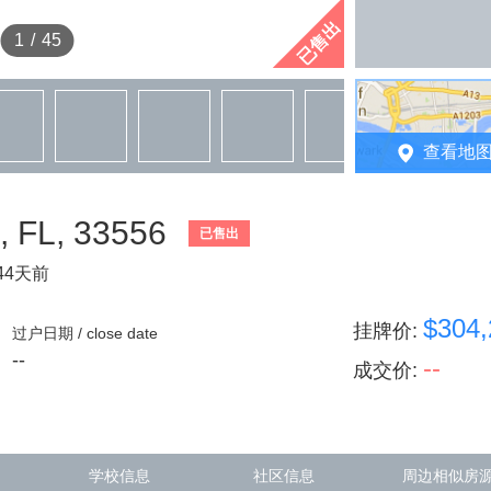
已售出
1
/
45
查看地
 FL, 33556
已售出
44天前
$304,
挂牌价
:
过户日期 / close date
--
--
成交价
:
学校信息
社区信息
周边相似房