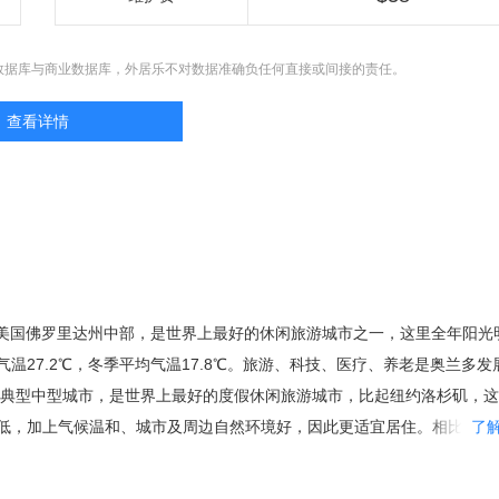
数据库与商业数据库，外居乐不对数据准确负任何直接或间接的责任。
查看详情
，位于美国佛罗里达州中部，是世界上最好的休闲旅游城市之一，这里全年阳光
温27.2℃，冬季平均气温17.8℃。旅游、科技、医疗、养老是奥兰多发
是典型中型城市，是世界上最好的度假休闲旅游城市，比起纽约洛杉矶，
低，加上气候温和、城市及周边自然环境好，因此更适宜居住。相比同在
了
么密集，治安更有保障，房价合理，具有更大的投资价值。 都市圈的核
要的居民区都在郊区，因此市区常住人口仅仅只有238,300人。而每年