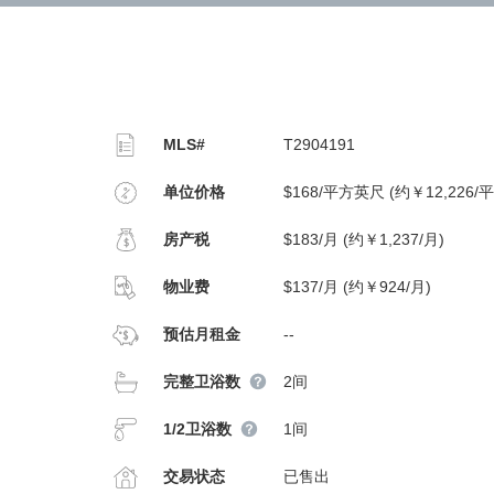
MLS#
T2904191
单位价格
$168/平方英尺 (约￥12,226/
房产税
$183/月 (约￥1,237/月)
物业费
$137/月 (约￥924/月)
预估月租金
--
完整卫浴数
2间
1/2卫浴数
1间
交易状态
已售出