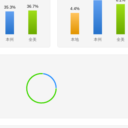
36.7%
35.3%
4.4%
本州
全美
本地
本州
全美