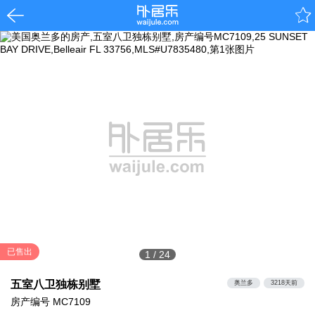
已售出
1
/
24
五室八卫独栋别墅
奥兰多
3218天前
房产编号
MC7109