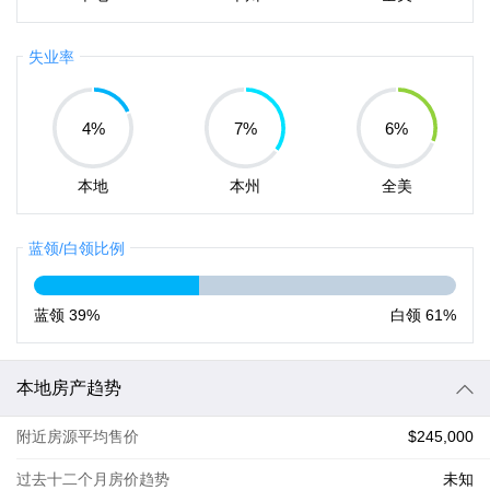
失业率
4
%
7
%
6
%
本地
本州
全美
蓝领/白领比例
蓝领
39%
白领
61%
本地房产趋势
附近房源平均售价
$245,000
过去十二个月房价趋势
未知