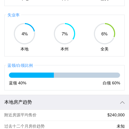
失业率
4
%
7
%
6
%
本地
本州
全美
蓝领/白领比例
蓝领
40%
白领
60%
本地房产趋势
附近房源平均售价
$240,000
过去十二个月房价趋势
未知