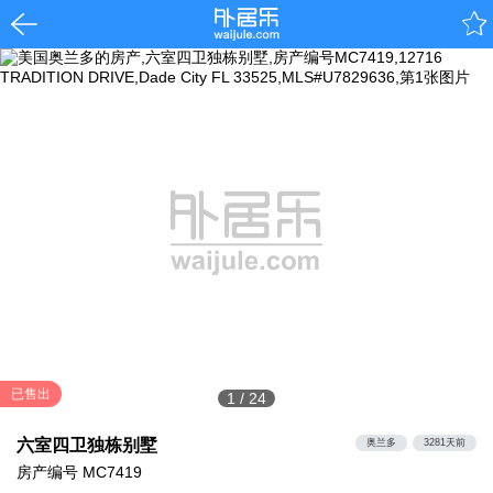
已售出
1
/
24
六室四卫独栋别墅
奥兰多
3281天前
房产编号
MC7419