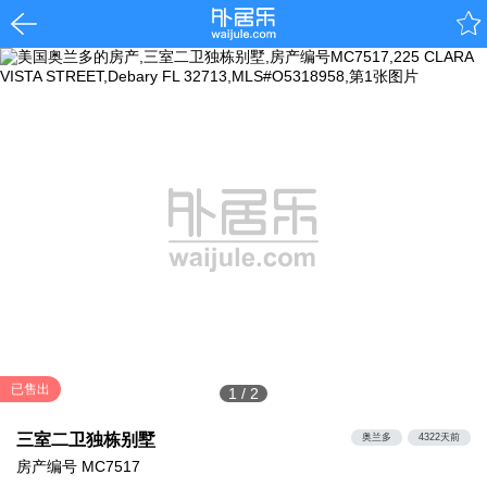
已售出
1
/
2
三室二卫独栋别墅
奥兰多
4322天前
房产编号
MC7517