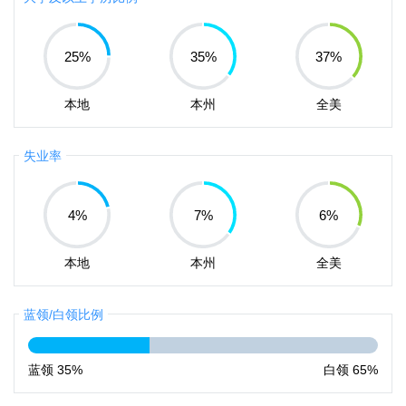
25
%
35
%
37
%
本地
本州
全美
失业率
4
%
7
%
6
%
本地
本州
全美
蓝领/白领比例
蓝领
35%
白领
65%