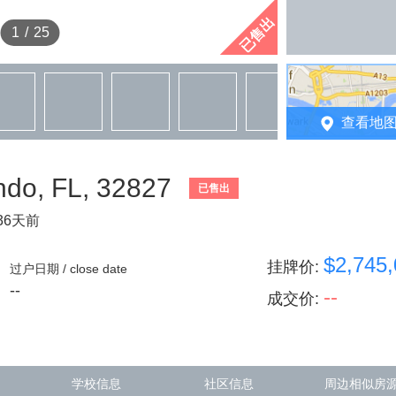
已售出
1
/
25
查看地
do, FL, 32827
已售出
36天前
$2,745
挂牌价
:
过户日期 / close date
--
--
成交价
:
学校信息
社区信息
周边相似房