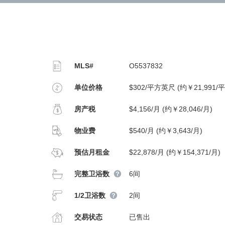
MLS#
O5537832
单位价格
$302/平方英尺 (约￥21,991/
房产税
$4,156/月 (约￥28,046/月)
物业费
$540/月 (约￥3,643/月)
预估月租金
$22,878/月 (约￥154,371/月)
完整卫浴数
6间
1/2卫浴数
2间
交易状态
已售出