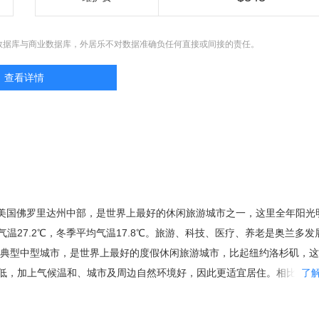
数据库与商业数据库，外居乐不对数据准确负任何直接或间接的责任。
查看详情
，位于美国佛罗里达州中部，是世界上最好的休闲旅游城市之一，这里全年阳光
温27.2℃，冬季平均气温17.8℃。旅游、科技、医疗、养老是奥兰多发
是典型中型城市，是世界上最好的度假休闲旅游城市，比起纽约洛杉矶，
低，加上气候温和、城市及周边自然环境好，因此更适宜居住。相比同在
了
么密集，治安更有保障，房价合理，具有更大的投资价值。 都市圈的核
要的居民区都在郊区，因此市区常住人口仅仅只有238,300人。而每年