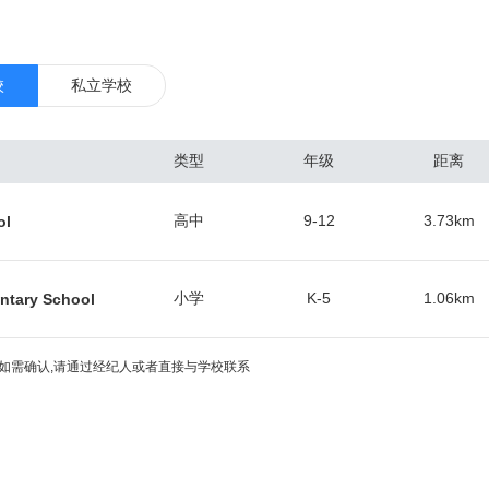
0万，其中包括3600万的境外游客。因此，奥兰多国际机场（市区东南）
兰多是著名的国际旅游中心，也是全美最繁忙的会展和会议举办地之一，
境，成就一年52星期不间断的租赁周期。 总体来看，奥兰多作为一个二线
校
私立学校
最好的房子，集中在奥维耶多（东北）、医疗城（东南）和主题公园区（
交易最频繁，涨幅较快的区域。根据当地房产中介协会的数据，佛罗里达
类型
年级
距离
人的青睐，人数最多的是加拿大人占到总人数的30%，他们热爱佛州的阳
英国、委内瑞拉、巴西、阿根廷和德国的投资人。中国投资人在佛州买房
高中
9-12
3.73
km
ol
经达到总人数的5.7%。选择的房产多数是独栋别墅和联排别墅，用于出租
的房屋中位数挂牌价为17.9万美元，年涨幅2.9%，中位数成交价18.6
。近几年来，很多嗅觉敏锐的华人买家纷纷入场，保守估计生活在奥兰多的华
小学
K-5
1.06
km
ntary School
如需确认,请通过经纪人或者直接与学校联系