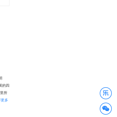
明
展的四
这里所
佛州
解更多
心无疑
来到这