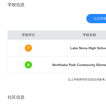
学校信息
里的海内外游客达到510
国最繁忙的机场之一。奥
吸引着8000多万游客入
公立学
房价并不昂贵。城市圈内
南）。这些区域同时也是
学校评分
学校名称
房产受到了海外各国投资
温暖的冬季。接着是来自
7
Lake Nona High Scho
数近5年快速地增加，已
报。最新数据显示，奥兰多
元，年涨幅达31.9%
8
Northlake Park Community Eleme
5万人以上
以上学校和学区信息仅供参考,
社区信息