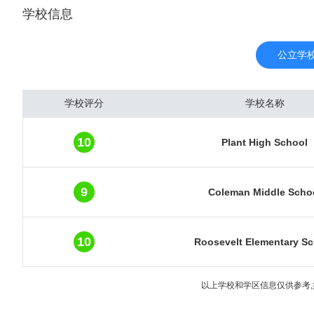
学校信息
里的海内外游客达到510
国最繁忙的机场之一。奥
吸引着8000多万游客入
公立学
房价并不昂贵。城市圈内
南）。这些区域同时也是
学校评分
学校名称
房产受到了海外各国投资
温暖的冬季。接着是来自
10
Plant High School
数近5年快速地增加，已
报。最新数据显示，奥兰多
元，年涨幅达31.9%
9
Coleman Middle Scho
5万人以上
10
Roosevelt Elementary S
以上学校和学区信息仅供参考,