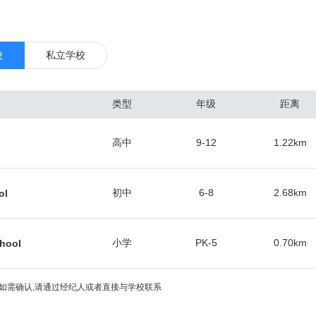
0万，其中包括3600万的境外游客。因此，奥兰多国际机场（市区东南）
兰多是著名的国际旅游中心，也是全美最繁忙的会展和会议举办地之一，
境，成就一年52星期不间断的租赁周期。 总体来看，奥兰多作为一个二线
校
私立学校
最好的房子，集中在奥维耶多（东北）、医疗城（东南）和主题公园区（
交易最频繁，涨幅较快的区域。根据当地房产中介协会的数据，佛罗里达
类型
年级
距离
人的青睐，人数最多的是加拿大人占到总人数的30%，他们热爱佛州的阳
英国、委内瑞拉、巴西、阿根廷和德国的投资人。中国投资人在佛州买房
高中
9-12
1.22
km
经达到总人数的5.7%。选择的房产多数是独栋别墅和联排别墅，用于出租
的房屋中位数挂牌价为17.9万美元，年涨幅2.9%，中位数成交价18.6
。近几年来，很多嗅觉敏锐的华人买家纷纷入场，保守估计生活在奥兰多的华
初中
6-8
2.68
km
ol
小学
PK-5
0.70
km
chool
如需确认,请通过经纪人或者直接与学校联系