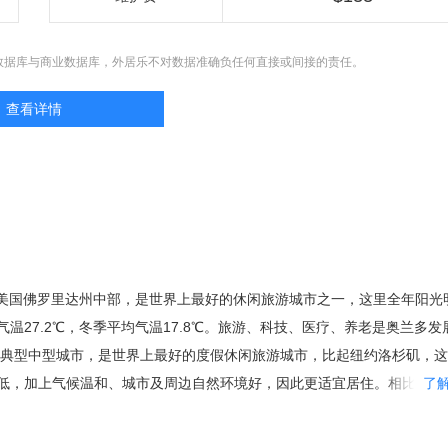
数据库与商业数据库，外居乐不对数据准确负任何直接或间接的责任。
查看详情
，位于美国佛罗里达州中部，是世界上最好的休闲旅游城市之一，这里全年阳光
温27.2℃，冬季平均气温17.8℃。旅游、科技、医疗、养老是奥兰多发
是典型中型城市，是世界上最好的度假休闲旅游城市，比起纽约洛杉矶，
低，加上气候温和、城市及周边自然环境好，因此更适宜居住。相比同在
了
么密集，治安更有保障，房价合理，具有更大的投资价值。 都市圈的核
要的居民区都在郊区，因此市区常住人口仅仅只有238,300人。而每年