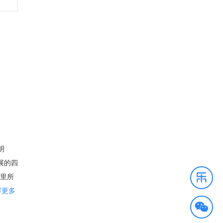
明
展的四
这里所
佛州
解更多
心无疑
来到这