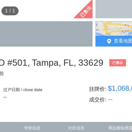
已售出
1
/
1
查看地
#501, Tampa, FL, 33629
已售出
天前
$1,068
挂牌价
:
过户日期 / close date
--
--
成交价
:
学校信息
社区信息
周边相似房