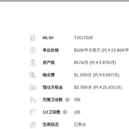
MLS#
T2617026
单位价格
$328/平方英尺 (约￥23,868/
房产税
$574/月 (约￥3,878/月)
物业费
$1,200/月 (约￥8,097/月)
预估月租金
$3,769/月 (约￥25,431/月)
完整卫浴数
3间
1/2卫浴数
1间
交易状态
已售出