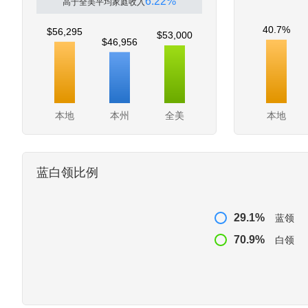
6.22%
高于全美平均家庭收入
40.7%
$56,295
$53,000
$46,956
本地
本州
全美
本地
蓝白领比例
29.1%
蓝领
70.9%
白领