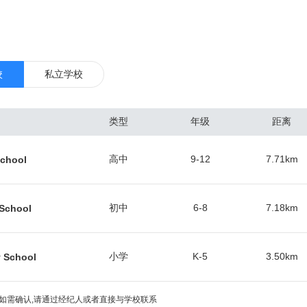
要的居民区都在郊区，因此市区常住人口仅仅只有238,300人。而每年
0万，其中包括3600万的境外游客。因此，奥兰多国际机场（市区东南）
兰多是著名的国际旅游中心，也是全美最繁忙的会展和会议举办地之一，
境，成就一年52星期不间断的租赁周期。 总体来看，奥兰多作为一个二线
校
私立学校
最好的房子，集中在奥维耶多（东北）、医疗城（东南）和主题公园区（
交易最频繁，涨幅较快的区域。根据当地房产中介协会的数据，佛罗里达
类型
年级
距离
人的青睐，人数最多的是加拿大人占到总人数的30%，他们热爱佛州的阳
英国、委内瑞拉、巴西、阿根廷和德国的投资人。中国投资人在佛州买房
高中
9-12
7.71
km
chool
经达到总人数的5.7%。选择的房产多数是独栋别墅和联排别墅，用于出租
的房屋中位数挂牌价为17.9万美元，年涨幅2.9%，中位数成交价18.6
。近几年来，很多嗅觉敏锐的华人买家纷纷入场，保守估计生活在奥兰多的华
初中
6-8
7.18
km
School
小学
K-5
3.50
km
 School
如需确认,请通过经纪人或者直接与学校联系