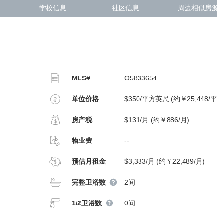
学校信息
社区信息
周边相似房
MLS#
O5833654
单位价格
$350/平方英尺 (约￥25,448/
房产税
$131/月 (约￥886/月)
物业费
--
预估月租金
$3,333/月 (约￥22,489/月)
完整卫浴数
2间
1/2卫浴数
0间