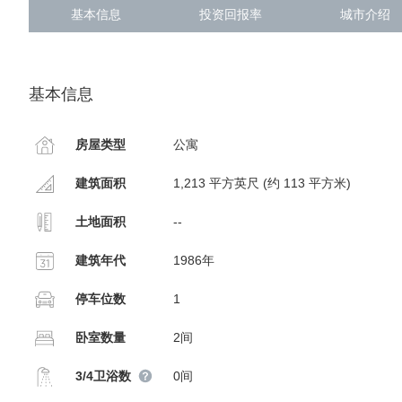
基本信息
投资回报率
城市介绍
基本信息
房屋类型
公寓
建筑面积
1,213 平方英尺 (约 113 平方米)
土地面积
--
建筑年代
1986年
停车位数
1
卧室数量
2间
3/4卫浴数
0间