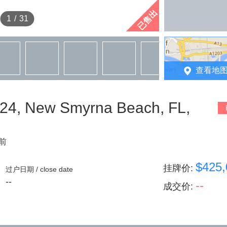
已售出
1
/
31
查看地
4, New Smyrna Beach, FL,
天前
$425,
挂牌价
:
过户日期 / close date
--
--
成交价
: