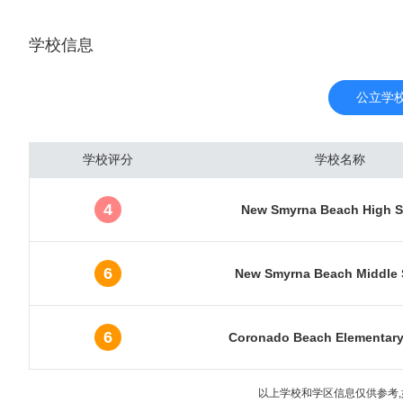
是奥兰多市。由于奥兰多主
学校信息
里的海内外游客达到510
国最繁忙的机场之一。奥
吸引着8000多万游客入
公立学
房价并不昂贵。城市圈内
南）。这些区域同时也是
学校评分
学校名称
房产受到了海外各国投资
温暖的冬季。接着是来自
4
New Smyrna Beach High S
数近5年快速地增加，已
报。最新数据显示，奥兰多
元，年涨幅达31.9%
6
New Smyrna Beach Middle 
5万人以上
6
Coronado Beach Elementary
以上学校和学区信息仅供参考,