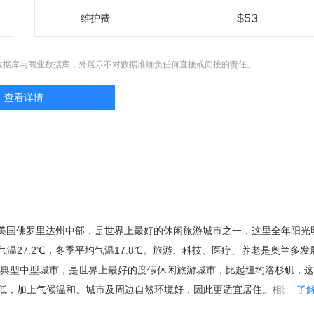
$53
维护费
数据库与商业数据库，外居乐不对数据准确负任何直接或间接的责任。
查看详情
，位于美国佛罗里达州中部，是世界上最好的休闲旅游城市之一，这里全年阳光
温27.2℃，冬季平均气温17.8℃。旅游、科技、医疗、养老是奥兰多发
是典型中型城市，是世界上最好的度假休闲旅游城市，比起纽约洛杉矶，
低，加上气候温和、城市及周边自然环境好，因此更适宜居住。相比同在
了
么密集，治安更有保障，房价合理，具有更大的投资价值。 都市圈的核