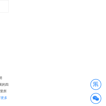
明
展的四
这里所
佛州
解更多
心无疑