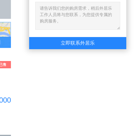
图
立即联系外居乐
已售
出
000