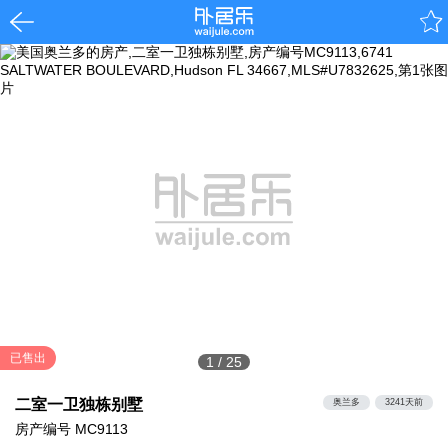
已售出
1
/
25
二室一卫独栋别墅
奥兰多
3241天前
房产编号
MC9113