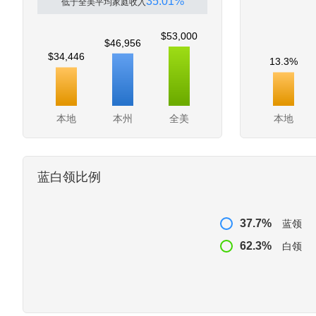
35.01%
低于全美平均家庭收入
$53,000
$46,956
$34,446
13.3%
本地
本州
全美
本地
蓝白领比例
37.7%
蓝领
62.3%
白领