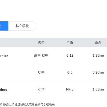
要的居民区都在郊区，因此市区常住人口仅仅只有238,300人。而每年
0万，其中包括3600万的境外游客。因此，奥兰多国际机场（市区东南）
兰多是著名的国际旅游中心，也是全美最繁忙的会展和会议举办地之一，
境，成就一年52星期不间断的租赁周期。 总体来看，奥兰多作为一个二线
校
私立学校
最好的房子，集中在奥维耶多（东北）、医疗城（东南）和主题公园区（
交易最频繁，涨幅较快的区域。根据当地房产中介协会的数据，佛罗里达
类型
年级
距离
人的青睐，人数最多的是加拿大人占到总人数的30%，他们热爱佛州的阳
英国、委内瑞拉、巴西、阿根廷和德国的投资人。中国投资人在佛州买房
高中 初中
6-12
1.28
km
enter
经达到总人数的5.7%。选择的房产多数是独栋别墅和联排别墅，用于出租
的房屋中位数挂牌价为17.9万美元，年涨幅2.9%，中位数成交价18.6
。近几年来，很多嗅觉敏锐的华人买家纷纷入场，保守估计生活在奥兰多的华
初中
6-8
0.26
km
小学
PK-5
1.63
km
chool
如需确认,请通过经纪人或者直接与学校联系