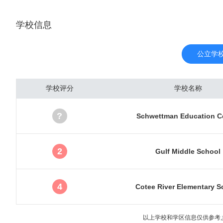
是奥兰多市。由于奥兰多主
学校信息
里的海内外游客达到510
国最繁忙的机场之一。奥
吸引着8000多万游客入
公立学
房价并不昂贵。城市圈内
南）。这些区域同时也是
学校评分
学校名称
房产受到了海外各国投资
温暖的冬季。接着是来自
?
Schwettman Education C
数近5年快速地增加，已
报。最新数据显示，奥兰多
元，年涨幅达31.9%
2
Gulf Middle School
5万人以上
4
Cotee River Elementary S
以上学校和学区信息仅供参考,