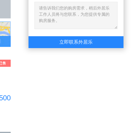
图
立即联系外居乐
已售
出
500