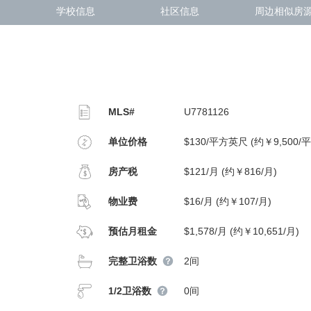
学校信息
社区信息
周边相似房
MLS#
U7781126
单位价格
$130/平方英尺 (约￥9,500/
房产税
$121/月 (约￥816/月)
物业费
$16/月 (约￥107/月)
预估月租金
$1,578/月 (约￥10,651/月)
完整卫浴数
2间
1/2卫浴数
0间