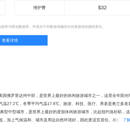
$32
维护费
数据库与商业数据库，外居乐不对数据准确负任何直接或间接的责任。
查看详情
，位于美国佛罗里达州中部，是世界上最好的休闲旅游城市之一，这里全年阳光
温27.2℃，冬季平均气温17.8℃。旅游、科技、医疗、养老是奥兰多发
是典型中型城市，是世界上最好的度假休闲旅游城市，比起纽约洛杉矶，
低，加上气候温和、城市及周边自然环境好，因此更适宜居住。相比同在
了
么密集，治安更有保障，房价合理，具有更大的投资价值。 都市圈的核