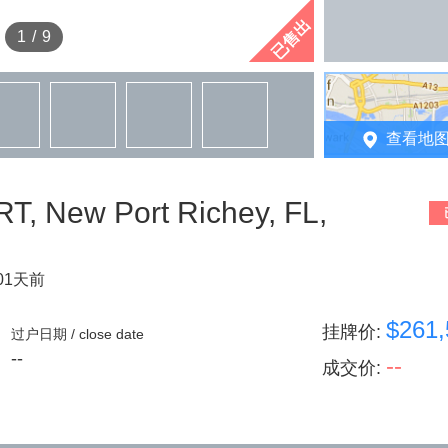
已售出
1
/
9
查看地
 New Port Richey, FL,
01天前
$261,
挂牌价
:
过户日期 / close date
--
--
成交价
: