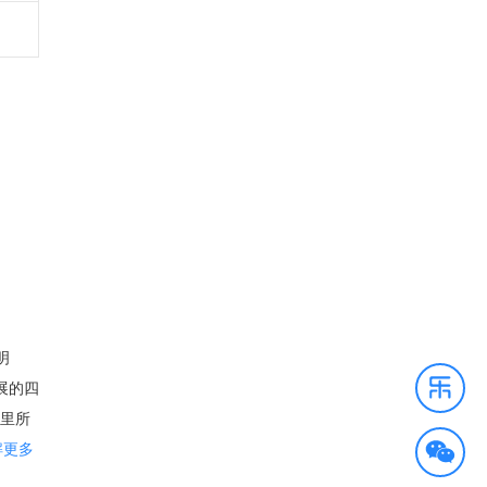
明
展的四
这里所
佛州
解更多
心无疑