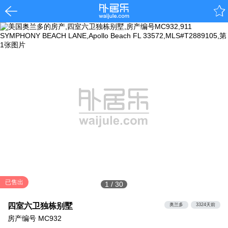
已售出
1
/
30
四室六卫独栋别墅
奥兰多
3324天前
房产编号
MC932