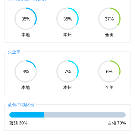
35
%
35
%
37
%
本地
本州
全美
失业率
4
%
7
%
6
%
本地
本州
全美
蓝领/白领比例
蓝领
30%
白领
70%