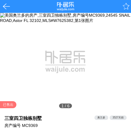
已售出
1
/
6
三室四卫独栋别墅
奥兰多
3527天前
房产编号
MC9369