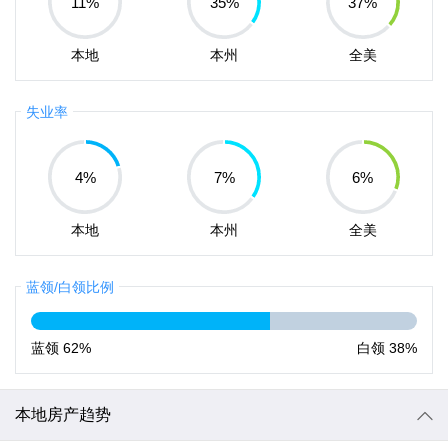
11
%
35
%
37
%
本地
本州
全美
失业率
4
%
7
%
6
%
本地
本州
全美
蓝领/白领比例
蓝领
62%
白领
38%
本地房产趋势