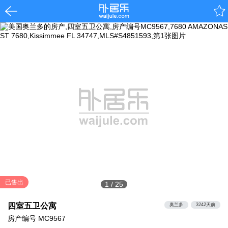
已售出
1
/
25
四室五卫公寓
奥兰多
3242天前
房产编号
MC9567