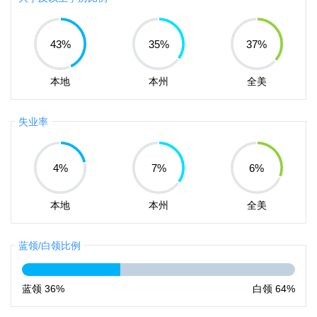
43
%
35
%
37
%
本地
本州
全美
失业率
4
%
7
%
6
%
本地
本州
全美
蓝领/白领比例
蓝领
36%
白领
64%