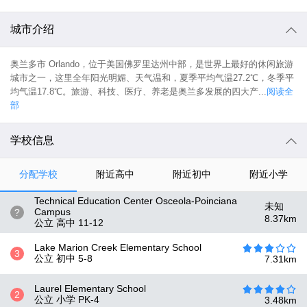
城市介绍
奥兰多市 Orlando，位于美国佛罗里达州中部，是世界上最好的休闲旅游
城市之一，这里全年阳光明媚、天气温和，夏季平均气温27.2℃，冬季平
均气温17.8℃。旅游、科技、医疗、养老是奥兰多发展的四大产...
阅读全
部
学校信息
分配学校
附近高中
附近初中
附近小学
Technical Education Center Osceola-Poinciana
未知
Campus
?
8.37
km
公立 高中
11-12
Lake Marion Creek Elementary School
3
公立 初中
5-8
7.31
km
Laurel Elementary School
2
公立 小学
PK-4
3.48
km