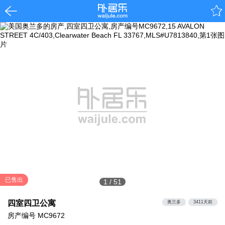
已售出
1
/
51
四室四卫公寓
奥兰多
3411天前
房产编号
MC9672