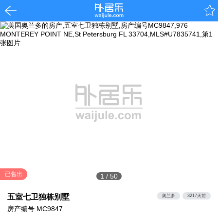
已售出
1
/
50
五室七卫独栋别墅
奥兰多
3217天前
房产编号
MC9847