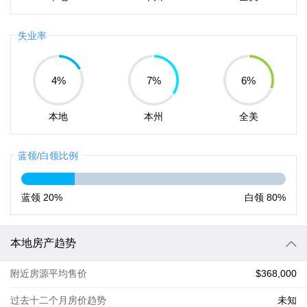
失业率
4
%
7
%
6
%
本地
本州
全美
蓝领/白领比例
蓝领
20%
白领
80%
本地房产趋势
附近房源平均售价
$368,000
过去十二个月房价趋势
未知