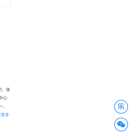
约、洛
中心
一。
的别名
解更多
湖的西
²为陆