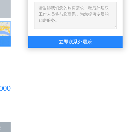
图
立即联系外居乐
000
源