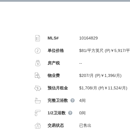
MLS#
10164829
单位价格
$81/平方英尺 (约￥5,917/
房产税
--
物业费
$207/月 (约￥1,396/月)
预估月租金
$1,708/月 (约￥11,524/月)
完整卫浴数
4间
1/2卫浴数
0间
交易状态
已售出