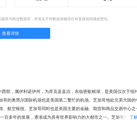
数据库与商业数据库，外居乐不对数据准确负任何直接或间接的责任。
查看详情
美国中西部，属伊利诺伊州，为库克县县治，东临密歇根湖，是美国仅次于纽
加哥的奥黑尔国际机场也是美国第二繁忙的机场。芝加哥地处北美大陆的
路、航空枢纽。芝加哥同时也是美国主要的金融、期货和商品交易中心之
经过一百多年的发展，逐渐成为具有世界影响力的大都市之一。芝加哥常见
了
4年全球城市排名中排名第7位。 芝加哥位于伊利诺州的东北角，濒临密歇根
五大湖水系的分界线上。芝加哥市总面积为606.1 km², 其中588.3 km