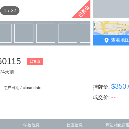
已售出
1
/
22
查看地
 60115
已售出
74天前
$350,
挂牌价
:
过户日期 / close date
--
--
成交价
:
学校信息
社区信息
周边相似房