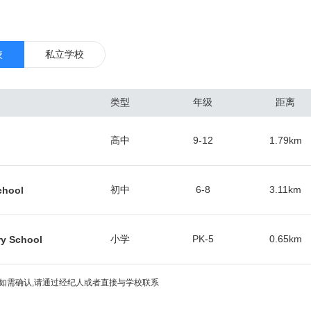
。水面大约占总面积的2.94%。 自从1833年建立以来，芝加哥在前一百年的
时候是1950年代的360万。依2010年美国普查的数据显示，共计12,88
伊州内，有超过一半的人生活在芝加哥大都会区内。芝加哥是美国人口最
校
私立学校
美国GDP第3高的大都会区（仅次于纽约和洛杉矶)。同时该都市区也被评
加哥也是全球最重要的一个金融中心，是美国第二大商业中心区。有12家
类型
年级
距离
此，如芝加哥联邦储备银行、芝加哥股票交易所、芝加哥商品交易所以及纽
数在列的CME集团等。 芝加哥是一个主要的全球会展的举办地。该市主
高中
9-12
1.79
km
 Place，它由四个连接的建筑组成，是美国最大和世界第三大的会展中心。在
哥位列美国第三，居于拉斯维加斯和奥兰多之后。
初中
6-8
3.11
km
chool
小学
PK-5
0.65
km
y School
如需确认,请通过经纪人或者直接与学校联系