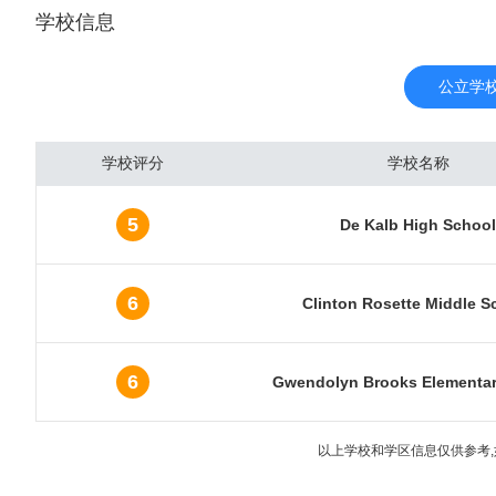
学校信息
地，17.8 km²为水面
长是全球最快的。人口最多的
3人生活在芝加哥。而在
公立学
大城市之一。 芝加哥是
发展最均衡的经济体。芝
学校评分
学校名称
00强公司的总部设立在
品期货交易所和道琼斯指
5
De Kalb High School
展中心是McCormick
办会展的数量方面，芝加
6
Clinton Rosette Middle S
6
Gwendolyn Brooks Elementar
以上学校和学区信息仅供参考,