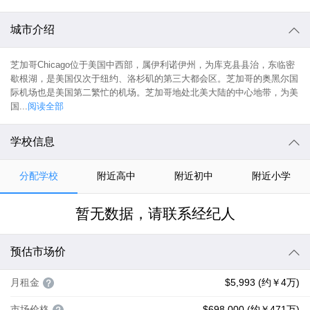
城市介绍
芝加哥Chicago位于美国中西部，属伊利诺伊州，为库克县县治，东临密
歇根湖，是美国仅次于纽约、洛杉矶的第三大都会区。芝加哥的奥黑尔国
际机场也是美国第二繁忙的机场。芝加哥地处北美大陆的中心地带，为美
国...
阅读全部
学校信息
分配学校
附近高中
附近初中
附近小学
暂无数据，请联系经纪人
预估市场价
月租金
$5,993 (约￥4万)
市场价格
$698,000 (约￥471万)