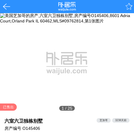
已售出
1
/
25
六室六卫独栋别墅
芝加哥
3238天前
房产编号
O145406