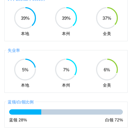
39
%
39
%
37
%
本地
本州
全美
失业率
5
%
7
%
6
%
本地
本州
全美
蓝领/白领比例
蓝领
28%
白领
72%