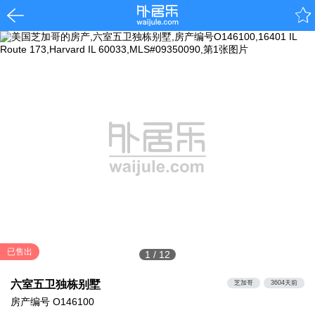
已售出
1
/
12
六室五卫独栋别墅
芝加哥
3604天前
房产编号
O146100