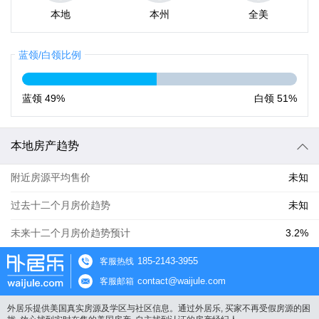
本地
本州
全美
蓝领/白领比例
蓝领
49%
白领
51%
本地房产趋势
附近房源平均售价
未知
过去十二个月房价趋势
未知
未来十二个月房价趋势预计
3.2%
185-2143-3955
客服热线
contact@waijule.com
客服邮箱
外居乐提供美国真实房源及学区与社区信息。通过外居乐, 买家不再受假房源的困