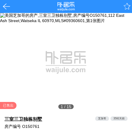
已售出
1
/
15
三室三卫独栋别墅
芝加哥
3592天前
房产编号
O150761