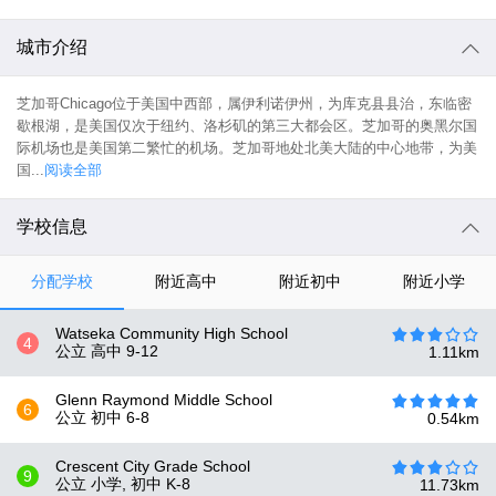
城市介绍
芝加哥Chicago位于美国中西部，属伊利诺伊州，为库克县县治，东临密
歇根湖，是美国仅次于纽约、洛杉矶的第三大都会区。芝加哥的奥黑尔国
际机场也是美国第二繁忙的机场。芝加哥地处北美大陆的中心地带，为美
国...
阅读全部
学校信息
分配学校
附近高中
附近初中
附近小学
Watseka Community High School
4
公立 高中
9-12
1.11
km
Glenn Raymond Middle School
6
公立 初中
6-8
0.54
km
Crescent City Grade School
9
公立 小学, 初中
K-8
11.73
km