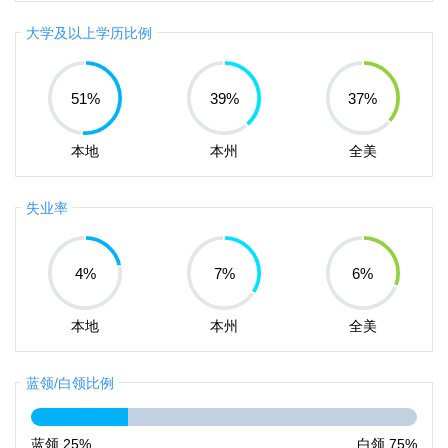
大学及以上学历比例
51
%
39
%
37
%
本地
本州
全美
失业率
4
%
7
%
6
%
本地
本州
全美
蓝领/白领比例
蓝领
25%
白领
75%