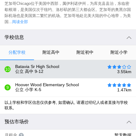
芝加哥Chicago位于美国中西部，属伊利诺伊州，为库克县县治，东临密
歇根湖，是美国仅次于纽约、洛杉矶的第三大都会区。芝加哥的奥黑尔国
际机场也是美国第二繁忙的机场。芝加哥地处北美大陆的中心地带，为美
国...
阅读全部
学校信息
分配学校
附近高中
附近初中
附近小学
Batavia Sr High School
10
公立 高中
9-12
3.55
km
Hoover Wood Elementary School
9
公立 小学
K-5
1.47
km
以上学校和学区信息仅供参考, 如需确认, 请通过经纪人或者直接与学校
联系。
预估市场价
月租金
暂无数据