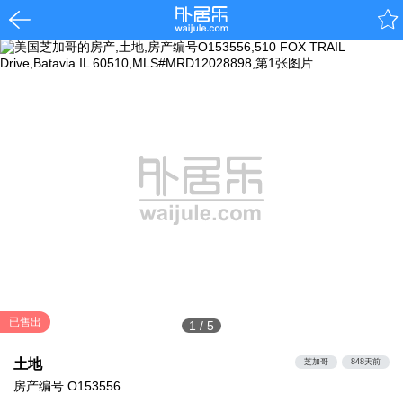
已售出
1
/
5
土地
芝加哥
848天前
房产编号
O153556