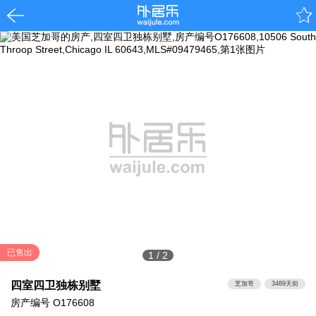
已售出
1
/
2
四室四卫独栋别墅
芝加哥
3489天前
房产编号
O176608