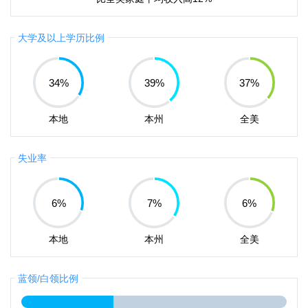
大学及以上学历比例
34
%
39
%
37
%
本地
本州
全美
失业率
6
%
7
%
6
%
本地
本州
全美
蓝领/白领比例