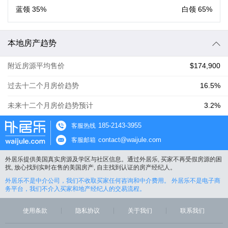
蓝领
35%
白领
65%
本地房产趋势
附近房源平均售价
$174,900
过去十二个月房价趋势
16.5%
未来十二个月房价趋势预计
3.2%
185-2143-3955
客服热线
contact@waijule.com
客服邮箱
外居乐提供美国真实房源及学区与社区信息。通过外居乐, 买家不再受假房源的困
扰, 放心找到实时在售的美国房产, 自主找到认证的房产经纪人。
外居乐不是中介公司，我们不收取买家任何咨询和中介费用。 外居乐不是电子商
务平台，我们不介入买家和地产经纪人的交易流程。
使用条款
隐私协议
关于我们
联系我们