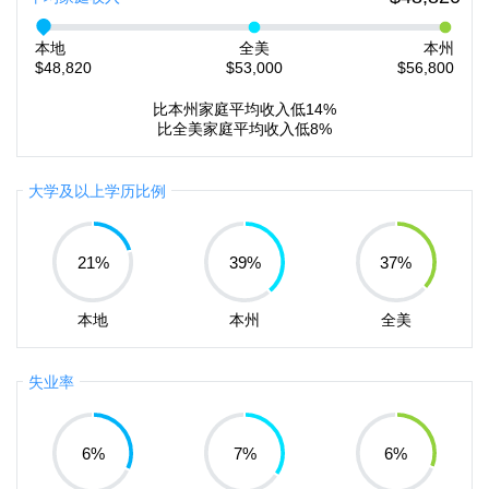
本地
全美
本州
$48,820
$53,000
$56,800
比本州家庭平均收入低14%
比全美家庭平均收入低8%
大学及以上学历比例
21
%
39
%
37
%
本地
本州
全美
失业率
6
%
7
%
6
%