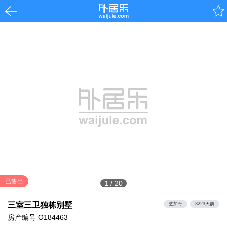
已售出
1
/
20
三室三卫独栋别墅
芝加哥
3223天前
房产编号
O184463