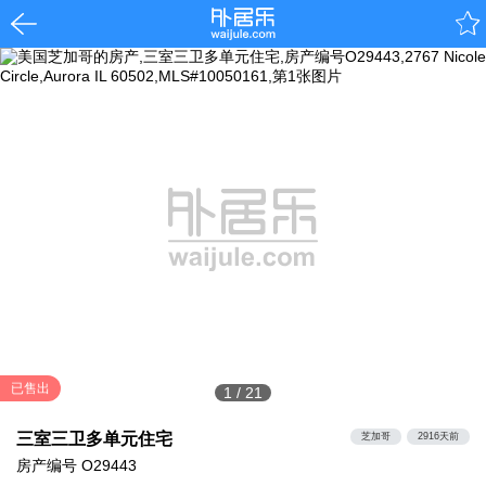
已售出
1
/
21
三室三卫多单元住宅
芝加哥
2916天前
房产编号
O29443