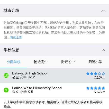
城市介绍
芝加哥Chicago位于美国中西部，属伊利诺伊州，为库克县县治，东临密
歇根湖，是美国仅次于纽约、洛杉矶的第三大都会区。芝加哥的奥黑尔国
际机场也是美国第二繁忙的机场。芝加哥地处北美大陆的中心地带，为美
国...
阅读全部
学校信息
分配学校
附近高中
附近初中
附近小学
Batavia Sr High School
10
公立 高中
9-12
7.10
km
Louise White Elementary School
9
公立 小学
K-5
5.67
km
以上学校和学区信息仅供参考, 如需确认, 请通过经纪人或者直接与学校
联系。