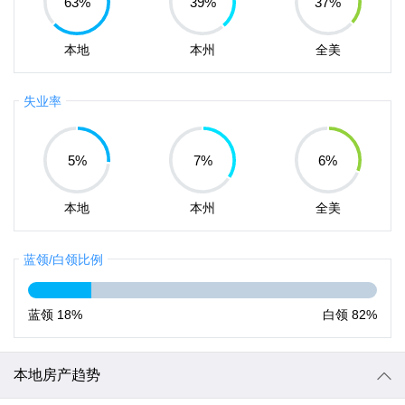
63
%
39
%
37
%
本地
本州
全美
失业率
5
%
7
%
6
%
本地
本州
全美
蓝领/白领比例
蓝领
18%
白领
82%
本地房产趋势