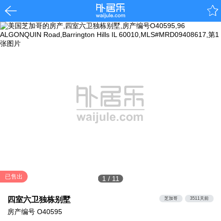
已售出
1
/
11
四室六卫独栋别墅
芝加哥
3511天前
房产编号
O40595