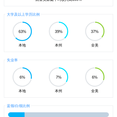
大学及以上学历比例
63
%
39
%
37
%
本地
本州
全美
失业率
6
%
7
%
6
%
本地
本州
全美
蓝领/白领比例