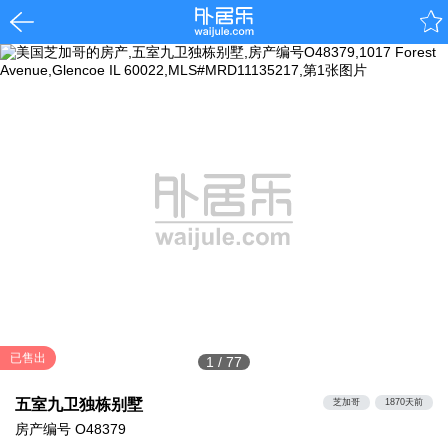
已售出
1
/
77
五室九卫独栋别墅
芝加哥
1870天前
房产编号
O48379