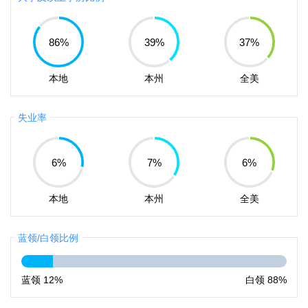
86
%
39
%
37
%
本地
本州
全美
失业率
6
%
7
%
6
%
本地
本州
全美
蓝领/白领比例
蓝领
12%
白领
88%