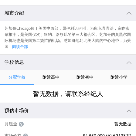
城市介绍
芝加哥Chicago位于美国中西部，属伊利诺伊州，为库克县县治，东临密
歇根湖，是美国仅次于纽约、洛杉矶的第三大都会区。芝加哥的奥黑尔国
际机场也是美国第二繁忙的机场。芝加哥地处北美大陆的中心地带，为美
国...
阅读全部
学校信息
分配学校
附近高中
附近初中
附近小学
暂无数据，请联系经纪人
预估市场价
月租金
暂无数据
市场价格
$4,650,000 (约￥3138万)