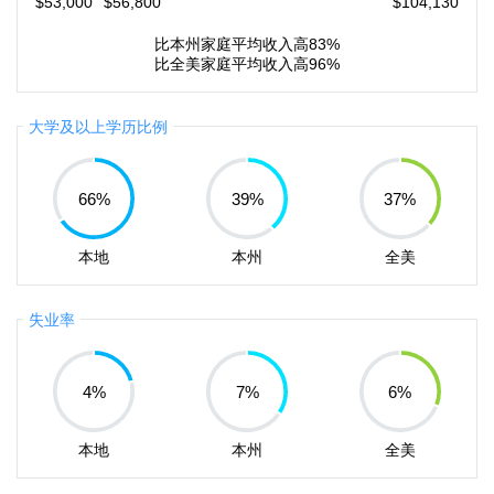
$53,000
$56,800
$104,130
比本州家庭平均收入高83%
比全美家庭平均收入高96%
大学及以上学历比例
66
%
39
%
37
%
本地
本州
全美
失业率
4
%
7
%
6
%
本地
本州
全美