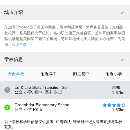
城市介绍
芝加哥Chicago位于美国中西部，属伊利诺伊州，为库克县县治，东临密
歇根湖，是美国仅次于纽约、洛杉矶的第三大都会区。芝加哥的奥黑尔国
际机场也是美国第二繁忙的机场。芝加哥地处北美大陆的中心地带，为美
国...
阅读全部
学校信息
分配学校
附近高中
附近初中
附近小学
Ed & Life Skills Transition So
未知
?
公立 小学, 初中, 高中
2-12
1.67
km
Greenbriar Elementary School
9
公立 小学
PK-5
1.63
km
以上学校和学区信息仅供参考, 如需确认, 请通过经纪人或者直接与学校
联系。