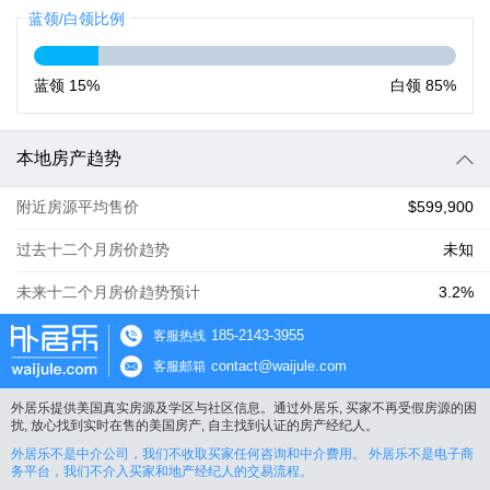
蓝领/白领比例
蓝领
15%
白领
85%
本地房产趋势
附近房源平均售价
$599,900
过去十二个月房价趋势
未知
未来十二个月房价趋势预计
3.2%
185-2143-3955
客服热线
contact@waijule.com
客服邮箱
外居乐提供美国真实房源及学区与社区信息。通过外居乐, 买家不再受假房源的困
扰, 放心找到实时在售的美国房产, 自主找到认证的房产经纪人。
外居乐不是中介公司，我们不收取买家任何咨询和中介费用。 外居乐不是电子商
务平台，我们不介入买家和地产经纪人的交易流程。