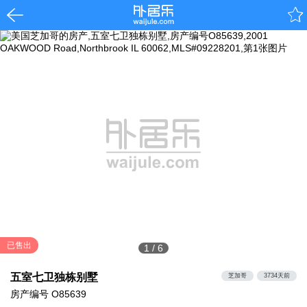
已售出
1
/
6
五室七卫独栋别墅
芝加哥
3734天前
房产编号
O85639