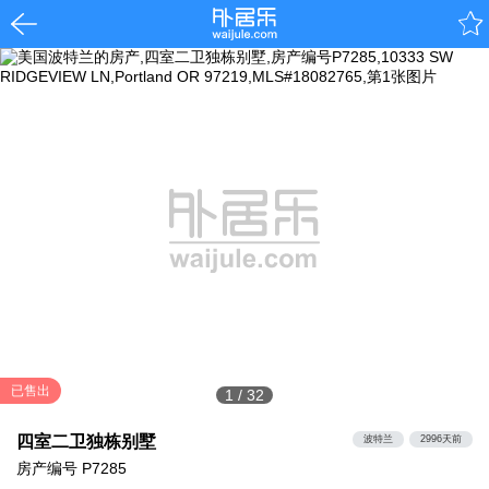
已售出
1
/
32
四室二卫独栋别墅
波特兰
2996天前
房产编号
P7285