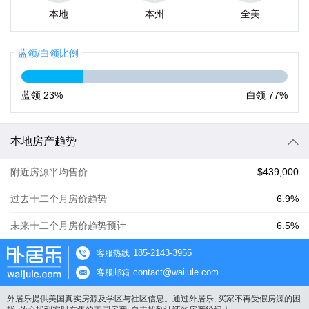
本地
本州
全美
蓝领/白领比例
蓝领
23%
白领
77%
本地房产趋势
附近房源平均售价
$439,000
过去十二个月房价趋势
6.9%
未来十二个月房价趋势预计
6.5%
185-2143-3955
客服热线
contact@waijule.com
客服邮箱
外居乐提供美国真实房源及学区与社区信息。通过外居乐, 买家不再受假房源的困