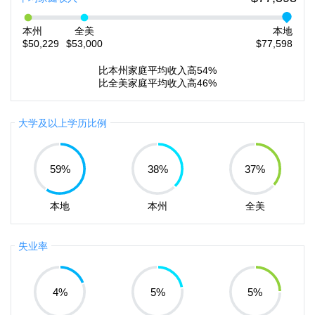
本州
全美
本地
$50,229
$53,000
$77,598
比本州家庭平均收入高54%
比全美家庭平均收入高46%
大学及以上学历比例
59
%
38
%
37
%
本地
本州
全美
失业率
4
%
5
%
5
%