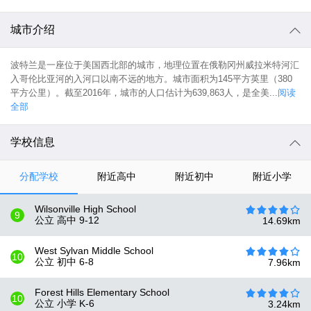
城市介绍
波特兰是一座位于美国西北部的城市，地理位置在俄勒冈州威拉米特河汇
入哥伦比亚河的入河口以南不远的地方。城市面积为145平方英里（380
平方公里）。截至2016年，城市的人口估计为639,863人，是全美...
阅读
全部
学校信息
分配学校
附近高中
附近初中
附近小学
Wilsonville High School
9
公立 高中
9-12
14.69
km
West Sylvan Middle School
10
公立 初中
6-8
7.96
km
Forest Hills Elementary School
10
公立 小学
K-6
3.24
km