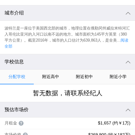
城市介绍
波特兰是一座位于美国西北部的城市，地理位置在俄勒冈州威拉米特河汇
入哥伦比亚河的入河口以南不远的地方。城市面积为145平方英里（380
平方公里）。截至2016年，城市的人口估计为639,863人，是全美...
阅读
全部
学校信息
分配学校
附近高中
附近初中
附近小学
暂无数据，请联系经纪人
预估市场价
月租金
$1,657 (约￥1万)
市场价格
$269,900 (约￥182万)