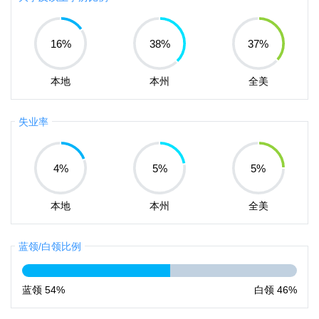
16
%
38
%
37
%
本地
本州
全美
失业率
4
%
5
%
5
%
本地
本州
全美
蓝领/白领比例
蓝领
54%
白领
46%