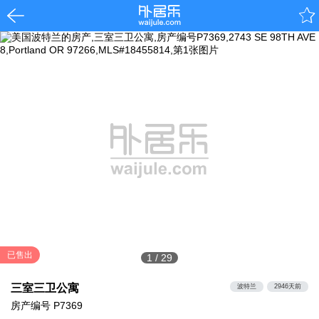
已售出
1
/
29
三室三卫公寓
波特兰
2946天前
房产编号
P7369