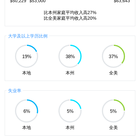
$50,229
$53,000
$63,643
比本州家庭平均收入高27%
比全美家庭平均收入高20%
大学及以上学历比例
19
%
38
%
37
%
本地
本州
全美
失业率
6
%
5
%
5
%
本地
本州
全美