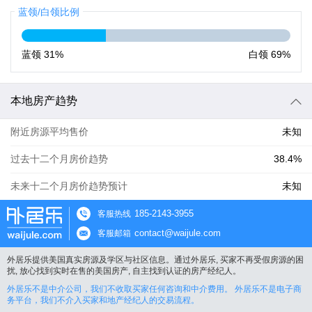
蓝领/白领比例
蓝领
31%
白领
69%
本地房产趋势
附近房源平均售价
未知
过去十二个月房价趋势
38.4%
未来十二个月房价趋势预计
未知
185-2143-3955
客服热线
contact@waijule.com
客服邮箱
外居乐提供美国真实房源及学区与社区信息。通过外居乐, 买家不再受假房源的困
扰, 放心找到实时在售的美国房产, 自主找到认证的房产经纪人。
外居乐不是中介公司，我们不收取买家任何咨询和中介费用。 外居乐不是电子商
务平台，我们不介入买家和地产经纪人的交易流程。