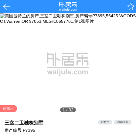
已售出
1
/
32
三室二卫独栋别墅
波特兰
2940天前
房产编号
P7395