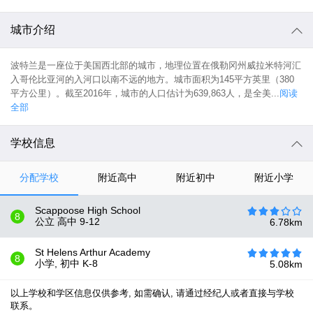
城市介绍
波特兰是一座位于美国西北部的城市，地理位置在俄勒冈州威拉米特河汇
入哥伦比亚河的入河口以南不远的地方。城市面积为145平方英里（380
平方公里）。截至2016年，城市的人口估计为639,863人，是全美...
阅读
全部
学校信息
分配学校
附近高中
附近初中
附近小学
Scappoose High School
8
公立 高中
9-12
6.78
km
St Helens Arthur Academy
8
小学, 初中
K-8
5.08
km
以上学校和学区信息仅供参考, 如需确认, 请通过经纪人或者直接与学校
联系。