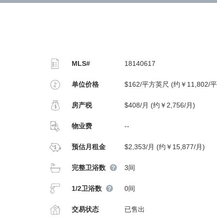
MLS#
18140617
单位价格
$162/平方英尺 (约￥11,802/
房产税
$408/月 (约￥2,756/月)
物业费
--
预估月租金
$2,353/月 (约￥15,877/月)
完整卫浴数
3间
1/2卫浴数
0间
交易状态
已售出