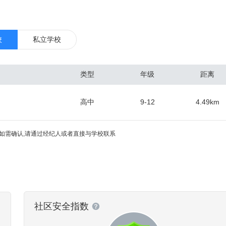
特兰华盛顿公园里的国际玫瑰试验园。波特兰还有许多其他昵称，比如由
伐树木剩下的树桩来不及被清理，城市周边布满树桩而被称为“树桩城”；
城”、“河城”等等，并获评选为全美最适合育婴的城市。
校
私立学校
类型
年级
距离
高中
9-12
4.49
km
l
如需确认,请通过经纪人或者直接与学校联系
社区安全指数