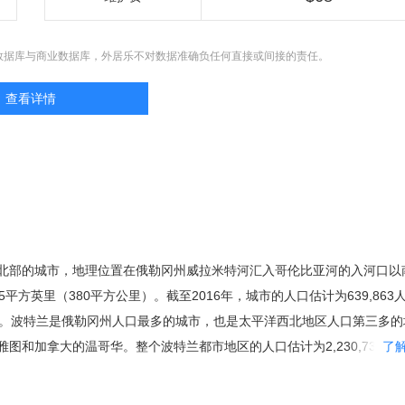
数据库与商业数据库，外居乐不对数据准确负任何直接或间接的责任。
查看详情
北部的城市，地理位置在俄勒冈州威拉米特河汇入哥伦比亚河的入河口以
平方英里（380平方公里）。截至2016年，城市的人口估计为639,863
市。波特兰是俄勒冈州人口最多的城市，也是太平洋西北地区人口第三多的
图和加拿大的温哥华。整个波特兰都市地区的人口估计为2,230,735人
了
约60%的人口居住在大波特兰地区。波特兰的别称是“玫瑰之城”（这个名
和克拉克远征百年纪念博览会），这是因为波特兰的气候特别适宜于种植玫