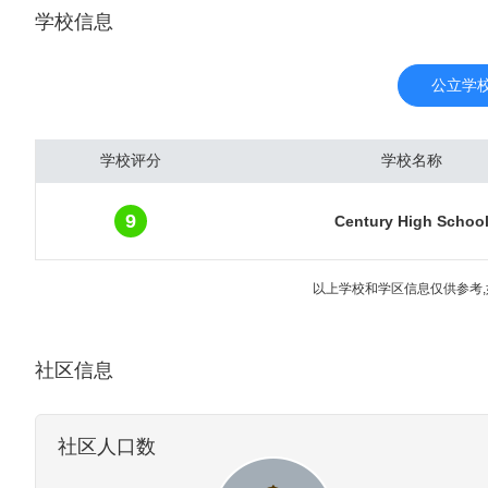
学校信息
内有许多玫瑰园，比如波
年城市建设速度较快，砍
流和桥梁较多而被称为“桥
公立学
学校评分
学校名称
9
Century High Schoo
以上学校和学区信息仅供参考,
社区信息
社区人口数