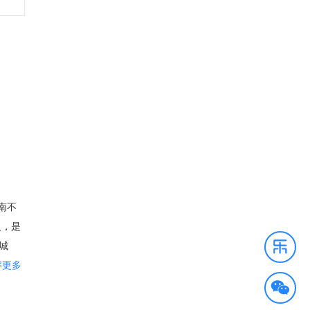
南不
人，是
城
，是全
解更多
字最早
瑰，市