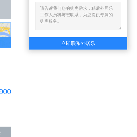
已售出
图
立即联系外居乐
900
源