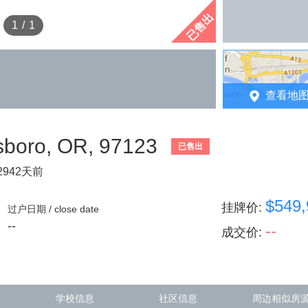
已售出
1
/
1
查看地
boro, OR, 97123
已售出
942天前
$549,
挂牌价
:
过户日期 / close date
--
--
成交价
:
学校信息
社区信息
周边相似房