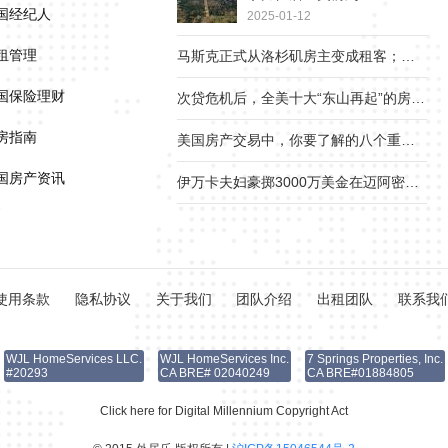
国经纪人
2025-01-12
租管理
马斯克正式从洛杉矶房主变成租客；疫情下美国贫富差距继续扩大
国保险理财
次贷危机后，全美十大“东山再起”的房产市场
房指南
美国房产交易中，你要了解的八个重要角色
国房产资讯
伊万卡夫妇豪掷3000万美金在迈阿密小岛上买地1.8英亩，准备在离开白宫后建新家
使用条款
隐私协议
关于我们
团队介绍
出租团队
联系我
WJL HomeServices LLC.
WJL HomeServices Inc.
7 Springs Properties, Inc.
#20293
CA BRE# 02040249
CA BRE#01884805
Click here for Digital Millennium Copyright Act