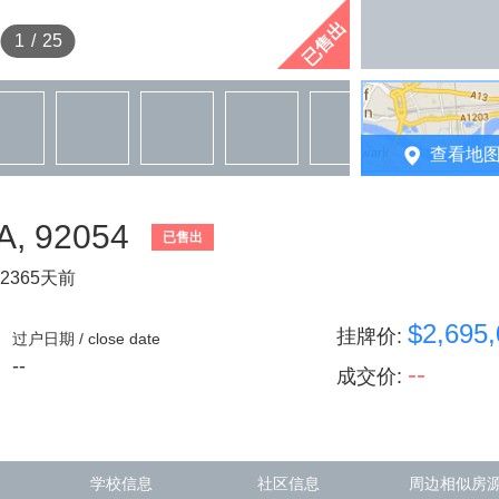
已售出
1
/
25
查看地
CA, 92054
已售出
2365天前
$2,695
挂牌价
:
过户日期 / close date
--
--
成交价
:
学校信息
社区信息
周边相似房