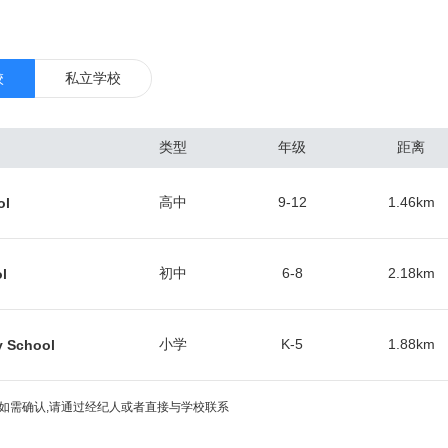
设和守护，也经历 了墨西哥近三十年的治理与管制。这些历史的印记全
道上。 圣地亚哥经济的3个最主要部分分别是国防工业、制造业和旅游业。
的1/4,其中大多数在军事基地工作。导弹和飞机制造两大工业部门，拥有
校
私立学校
经济中占重要地位。电子和造船工业发展迅速，已具相当规模。圣迭戈通信工
巨头高通公司总部位于此。另外，第二大CDMA芯片厂商VIA的研发中心
类型
年级
距离
业也很发达。由于加州大学圣地亚哥分校 (UCSD)及其附属的UCSD医
及生物科技的研发中心。 圣地亚哥有铁路与高速公路通洛杉矶和圣弗朗
高中
9-12
1.46
km
ol
界城市蒂华纳间建成长约26公里的电车线。港口年吞吐量约 200万吨。市
。终年阳光充足，气候温和宜人，为美国西海岸主要旅游、疗养地。多豪
动物品种繁多名闻世界的圣迭戈动物园和集美术馆、博物馆、剧场、花园
初中
6-8
2.18
km
l
尔博亚公园以及包括各种水上运动设施的米申湾公园等。圣迭戈主要农产
、家禽和家禽制品、田间作物、蜂蜜制品等。
小学
K-5
1.88
km
y School
如需确认,请通过经纪人或者直接与学校联系