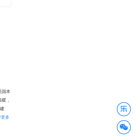
美国本
温暖，
文建
的人口
解更多
。 尽
经历了