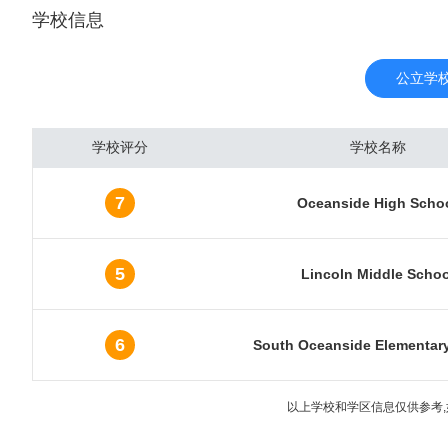
学校信息
西班牙人将近三百年的建
地刻在了城 市的每条街
市政府雇员约占职工总数
公立学
工总数的1/4,在城市
达，CDMA的创始者通信
学校评分
学校名称
此。圣地亚哥的生物制药工
在此，近来发展成为健康
7
Oceanside High Scho
科，1981年与墨西哥边
北湾畔有林德堡国际机场
社和游乐场所，如以展出
5
Lincoln Middle Schoo
物园、展览馆于一体的巴
鲜花、水果、坚果、蔬菜
6
South Oceanside Elementar
以上学校和学区信息仅供参考,