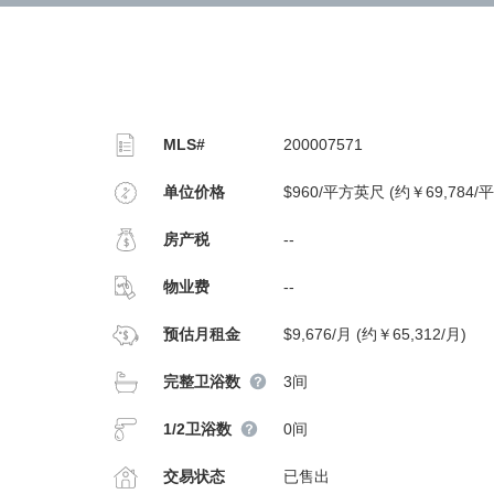
MLS#
200007571
单位价格
$960/平方英尺 (约￥69,784/
房产税
--
物业费
--
预估月租金
$9,676/月 (约￥65,312/月)
完整卫浴数
3间
1/2卫浴数
0间
交易状态
已售出