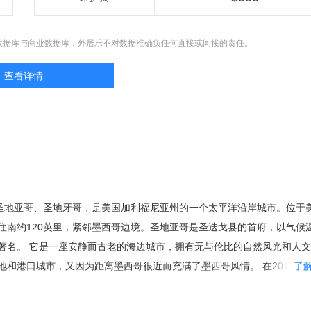
数据库与商业数据库，外居乐不对数据准确负任何直接或间接的责任。
查看详情
，又译圣地亚哥、圣地牙哥，是美国加利福尼亚州的一个太平洋沿岸城市。位于
往南约120英里，紧邻墨西哥边境。圣地亚哥是圣迭戈县的首府，以气候
著名。 它是一座安静而古老的海边城市，拥有无与伦比的自然风光和人
地和港口城市，又因为距离墨西哥很近而充满了墨西哥风情。 在2015年
了
,145,724人，使其在人口数量方面跃升至加州第二大城以及美国第八大城
、旧金山等城市名气大，但却是加利福尼亚州的诞 生地。这片土地不仅