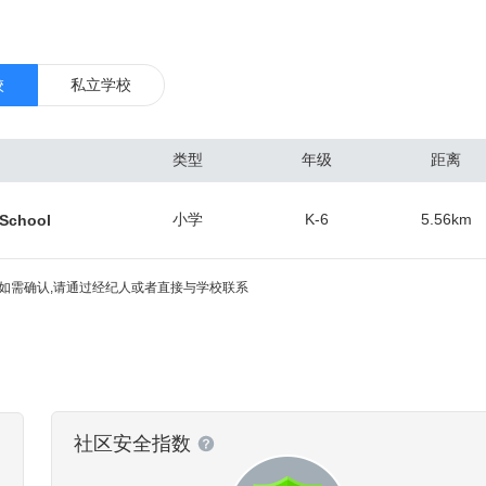
设和守护，也经历 了墨西哥近三十年的治理与管制。这些历史的印记全
道上。 圣地亚哥经济的3个最主要部分分别是国防工业、制造业和旅游业。
的1/4,其中大多数在军事基地工作。导弹和飞机制造两大工业部门，拥有
校
私立学校
经济中占重要地位。电子和造船工业发展迅速，已具相当规模。圣迭戈通信工
巨头高通公司总部位于此。另外，第二大CDMA芯片厂商VIA的研发中心
类型
年级
距离
业也很发达。由于加州大学圣地亚哥分校 (UCSD)及其附属的UCSD医
及生物科技的研发中心。 圣地亚哥有铁路与高速公路通洛杉矶和圣弗朗
小学
K-6
5.56
km
 School
界城市蒂华纳间建成长约26公里的电车线。港口年吞吐量约 200万吨。市
。终年阳光充足，气候温和宜人，为美国西海岸主要旅游、疗养地。多豪
如需确认,请通过经纪人或者直接与学校联系
动物品种繁多名闻世界的圣迭戈动物园和集美术馆、博物馆、剧场、花园
尔博亚公园以及包括各种水上运动设施的米申湾公园等。圣迭戈主要农产
、家禽和家禽制品、田间作物、蜂蜜制品等。
社区安全指数