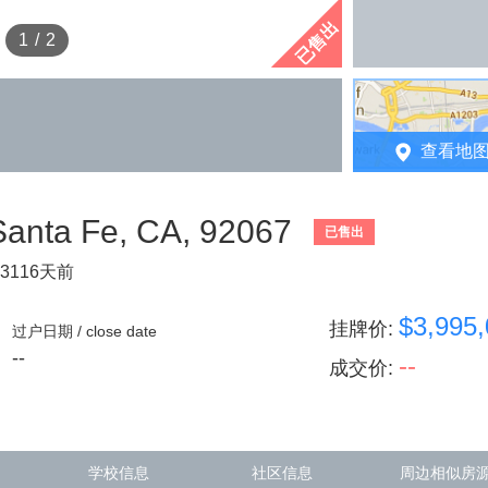
已售出
1
/
2
查看地
Santa Fe, CA, 92067
已售出
3116天前
$3,995
挂牌价
:
过户日期 / close date
--
--
成交价
:
学校信息
社区信息
周边相似房