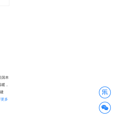
美国本
温暖，
文建
的人口
解更多
。 尽
经历了