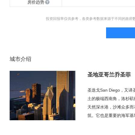
房价趋势
投资回报率仅供参考，各类参考数据来源于不同的政府
城市介绍
圣地亚哥兰乔圣菲
圣迭戈San Diego
土的极端西南角，洛杉矶
天然深水港，沙滩众多而
筑。它也是重要的海军基
普查中，该市的总人口为3
管没有同处加州的洛杉矶