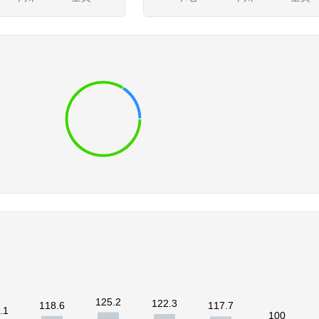
125.2
122.3
118.6
117.7
.1
100