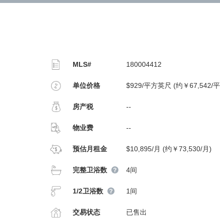
MLS#
180004412
单位价格
$929/平方英尺 (约￥67,542/
房产税
--
物业费
--
预估月租金
$10,895/月 (约￥73,530/月)
完整卫浴数
4间
1/2卫浴数
1间
交易状态
已售出