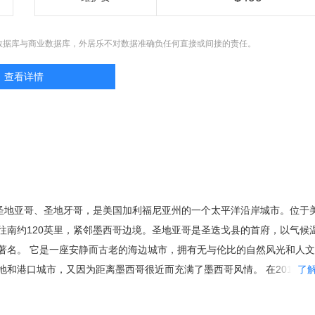
数据库与商业数据库，外居乐不对数据准确负任何直接或间接的责任。
查看详情
，又译圣地亚哥、圣地牙哥，是美国加利福尼亚州的一个太平洋沿岸城市。位于
往南约120英里，紧邻墨西哥边境。圣地亚哥是圣迭戈县的首府，以气候
著名。 它是一座安静而古老的海边城市，拥有无与伦比的自然风光和人
地和港口城市，又因为距离墨西哥很近而充满了墨西哥风情。 在2015年
了
,145,724人，使其在人口数量方面跃升至加州第二大城以及美国第八大城
、旧金山等城市名气大，但却是加利福尼亚州的诞 生地。这片土地不仅