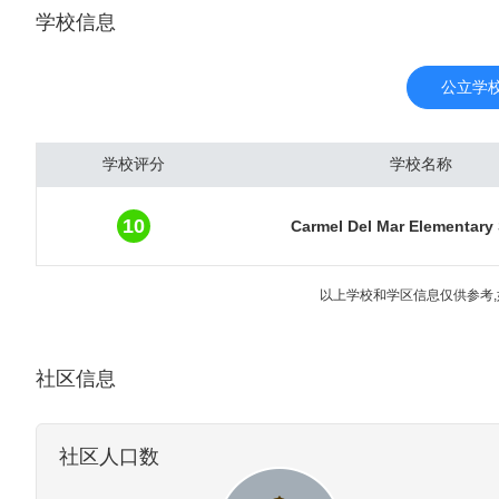
学校信息
西班牙人将近三百年的建
地刻在了城 市的每条街
市政府雇员约占职工总数
公立学
工总数的1/4,在城市
达，CDMA的创始者通信
学校评分
学校名称
此。圣地亚哥的生物制药工
在此，近来发展成为健康
10
Carmel Del Mar Elementary
科，1981年与墨西哥边
北湾畔有林德堡国际机场
以上学校和学区信息仅供参考,
社和游乐场所，如以展出
物园、展览馆于一体的巴
鲜花、水果、坚果、蔬菜
社区信息
社区人口数