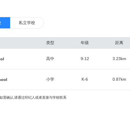
设和守护，也经历 了墨西哥近三十年的治理与管制。这些历史的印记全
道上。 圣地亚哥经济的3个最主要部分分别是国防工业、制造业和旅游业。
的1/4,其中大多数在军事基地工作。导弹和飞机制造两大工业部门，拥有
校
私立学校
经济中占重要地位。电子和造船工业发展迅速，已具相当规模。圣迭戈通信工
巨头高通公司总部位于此。另外，第二大CDMA芯片厂商VIA的研发中心
类型
年级
距离
业也很发达。由于加州大学圣地亚哥分校 (UCSD)及其附属的UCSD医
及生物科技的研发中心。 圣地亚哥有铁路与高速公路通洛杉矶和圣弗朗
高中
9-12
3.23
km
ol
界城市蒂华纳间建成长约26公里的电车线。港口年吞吐量约 200万吨。市
。终年阳光充足，气候温和宜人，为美国西海岸主要旅游、疗养地。多豪
动物品种繁多名闻世界的圣迭戈动物园和集美术馆、博物馆、剧场、花园
小学
K-6
0.87
km
hool
尔博亚公园以及包括各种水上运动设施的米申湾公园等。圣迭戈主要农产
、家禽和家禽制品、田间作物、蜂蜜制品等。
如需确认,请通过经纪人或者直接与学校联系