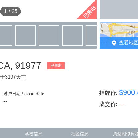
已售出
1
/
25
查看地
 CA, 91977
已售出
于3197天前
$900,
挂牌价
:
过户日期 / close date
--
--
成交价
:
学校信息
社区信息
周边相似房