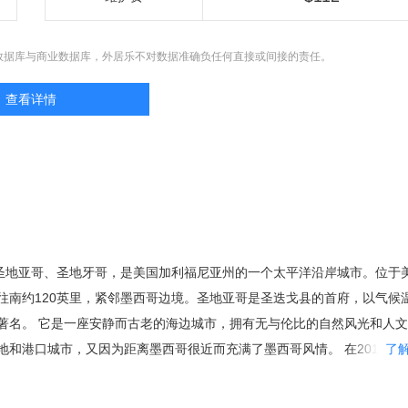
数据库与商业数据库，外居乐不对数据准确负任何直接或间接的责任。
查看详情
，又译圣地亚哥、圣地牙哥，是美国加利福尼亚州的一个太平洋沿岸城市。位于
往南约120英里，紧邻墨西哥边境。圣地亚哥是圣迭戈县的首府，以气候
著名。 它是一座安静而古老的海边城市，拥有无与伦比的自然风光和人
地和港口城市，又因为距离墨西哥很近而充满了墨西哥风情。 在2015年
了
,145,724人，使其在人口数量方面跃升至加州第二大城以及美国第八大城
、旧金山等城市名气大，但却是加利福尼亚州的诞 生地。这片土地不仅