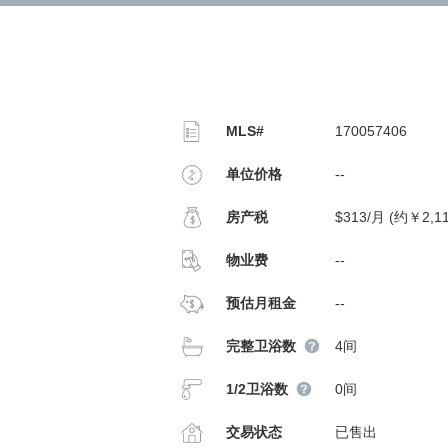
MLS#
170057406
单位价格
--
房产税
$313/月 (约￥2,1
物业费
--
预估月租金
--
完整卫浴数
4间
1/2卫浴数
0间
交易状态
已售出