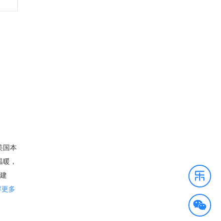
美国本
温暖，
文建
的人口
解更多
。 尽
经历了