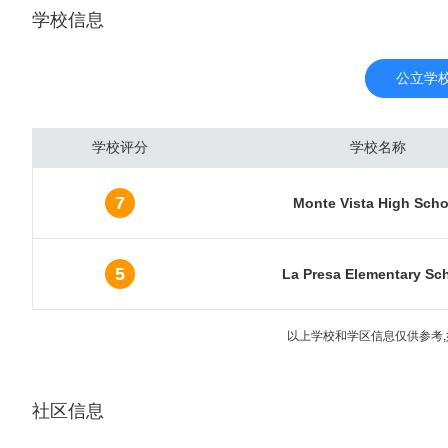
学校信息
西班牙人将近三百年的建
地刻在了城 市的每条街
市政府雇员约占职工总数
公立学
工总数的1/4,在城市
达，CDMA的创始者通信
学校评分
学校名称
此。圣地亚哥的生物制药工
在此，近来发展成为健康
7
Monte Vista High Scho
科，1981年与墨西哥边
北湾畔有林德堡国际机场
社和游乐场所，如以展出
5
La Presa Elementary Sc
物园、展览馆于一体的巴
鲜花、水果、坚果、蔬菜
以上学校和学区信息仅供参考,
社区信息