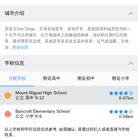
城市介绍
圣迭戈San Diego，又译圣地亚哥、圣地牙哥，是美国加利福尼亚州的一
个太平洋沿岸城市。位于美国本土的极端西南角，洛杉矶往南约120英
里，紧邻墨西哥边境。圣地亚哥是圣迭戈县的首府，以气候温暖，天然
深...
阅读全部
学校信息
分配学校
附近高中
附近初中
附近小学
Mount Miguel High School
5
公立 高中
9-12
0.47
km
Bancroft Elementary School
2
公立 小学
K-6
0.59
km
以上学校和学区信息仅供参考, 如需确认, 请通过经纪人或者直接与学校
联系。