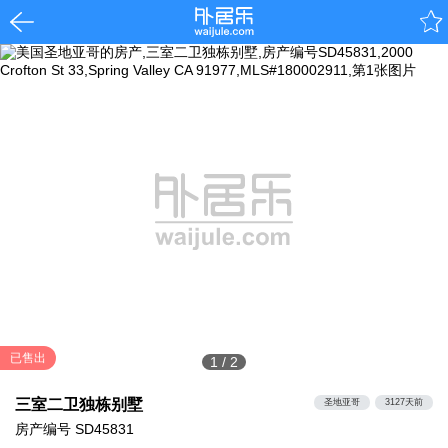
已售出
1
/
2
三室二卫独栋别墅
圣地亚哥
3127天前
房产编号
SD45831